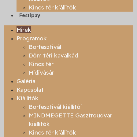
Kincs tér kiállítók
Festipay
Hírek
Programok
Borfesztivál
Dóm téri kavalkád
Kincs tér
Hídivásár
Galéria
Kapcsolat
Kiállítók
Borfesztivál kiállítói
MINDMEGETTE Gasztroudvar
kiállítók
Kincs tér kiállítók