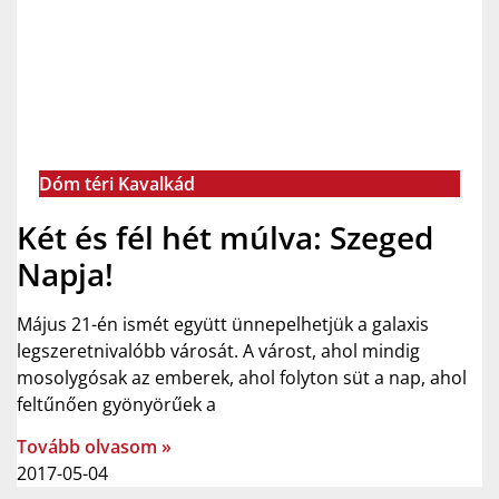
Dóm téri Kavalkád
Két és fél hét múlva: Szeged
Napja!
Május 21-én ismét együtt ünnepelhetjük a galaxis
legszeretnivalóbb városát. A várost, ahol mindig
mosolygósak az emberek, ahol folyton süt a nap, ahol
feltűnően gyönyörűek a
Tovább olvasom »
2017-05-04