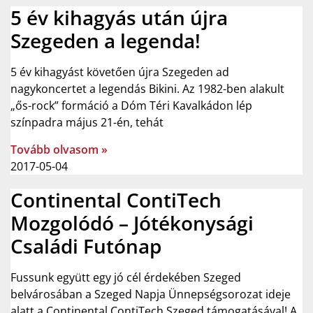
5 év kihagyás után újra
Szegeden a legenda!
5 év kihagyást követően újra Szegeden ad
nagykoncertet a legendás Bikini. Az 1982-ben alakult
„ős-rock” formáció a Dóm Téri Kavalkádon lép
színpadra május 21-én, tehát
Tovább olvasom »
2017-05-04
Continental ContiTech
Mozgolódó – Jótékonysági
Családi Futónap
Fussunk együtt egy jó cél érdekében Szeged
belvárosában a Szeged Napja Ünnepségsorozat ideje
alatt a Continental ContiTech Szeged támogatásával! A