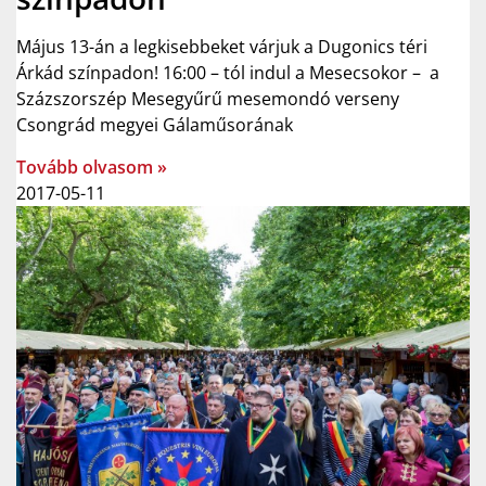
Május 13-án a legkisebbeket várjuk a Dugonics téri
Árkád színpadon! 16:00 – tól indul a Mesecsokor – a
Százszorszép Mesegyűrű mesemondó verseny
Csongrád megyei Gálaműsorának
Tovább olvasom »
2017-05-11