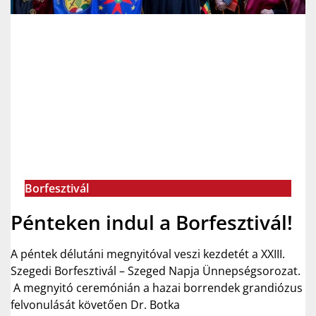
Borfesztivál
Pénteken indul a Borfesztivál!
A péntek délutáni megnyitóval veszi kezdetét a XXIII.
Szegedi Borfesztivál – Szeged Napja Ünnepségsorozat.
A megnyitó ceremónián a hazai borrendek grandiózus
felvonulását követően Dr. Botka