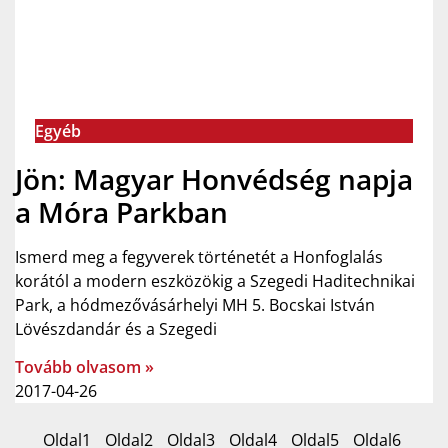
Egyéb
Jön: Magyar Honvédség napja
a Móra Parkban
Ismerd meg a fegyverek történetét a Honfoglalás
korától a modern eszközökig a Szegedi Haditechnikai
Park, a hódmezővásárhelyi MH 5. Bocskai István
Lövészdandár és a Szegedi
Tovább olvasom »
2017-04-26
Oldal
1
Oldal
2
Oldal
3
Oldal
4
Oldal
5
Oldal
6