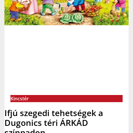
Kincstér
Ifjú szegedi tehetségek a
Dugonics téri ÁRKÁD
színpadon