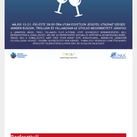
Borfesztivál