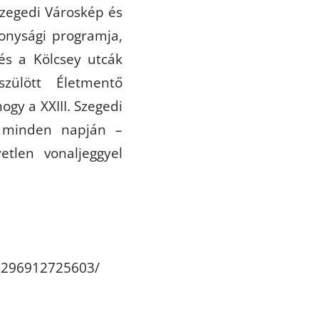
Szegedi Városkép és
konysági programja,
és a Kölcsey utcák
zülött Életmentő
ogy a XXIII. Szegedi
t minden napján –
tlen vonaljeggyel
9296912725603/