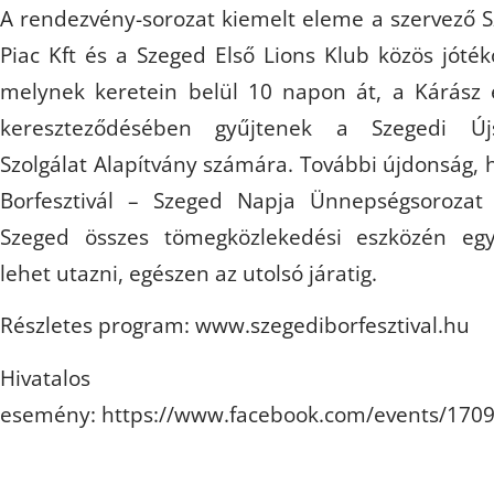
A rendezvény-sorozat kiemelt eleme a szervező 
Piac Kft és a Szeged Első Lions Klub közös jóté
melynek keretein belül 10 napon át, a Kárász 
kereszteződésében gyűjtenek a Szegedi Újs
Szolgálat Alapítvány számára. További újdonság, h
Borfesztivál – Szeged Napja Ünnepségsoroza
Szeged összes tömegközlekedési eszközén egye
lehet utazni, egészen az utolsó járatig.
Részletes program: www.szegediborfesztival.hu
Hivatalos
esemény: https://www.facebook.com/events/170