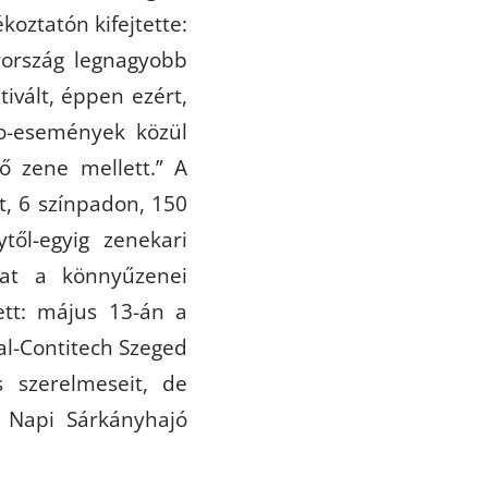
koztatón kifejtette:
ország legnagyobb
ivált, éppen ezért,
ro-események közül
lő zene mellett.” A
t, 6 színpadon, 150
től-egyig zenekari
lat a könnyűzenei
ett: május 13-án a
al-Contitech Szeged
s szerelmeseit, de
d Napi Sárkányhajó