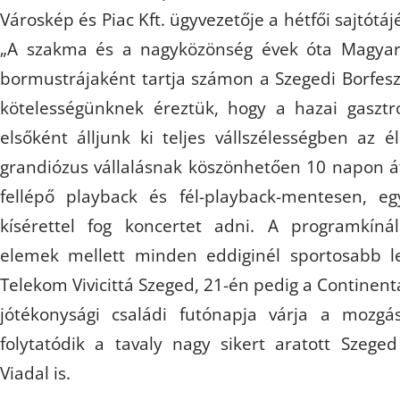
Városkép és Piac Kft. ügyvezetője a hétfői sajtótájé
„A szakma és a nagyközönség évek óta Magyar
bormustrájaként tartja számon a Szegedi Borfeszt
kötelességünknek éreztük, hogy a hazai gaszt
elsőként álljunk ki teljes vállszélességben az é
grandiózus vállalásnak köszönhetően 10 napon á
fellépő playback és fél-playback-mentesen, egy
kísérettel fog koncertet adni. A programkíná
elemek mellett minden eddiginél sportosabb l
Telekom Vivicittá Szeged, 21-én pedig a Continent
jótékonysági családi futónapja várja a mozgá
folytatódik a tavaly nagy sikert aratott Szege
Viadal is.