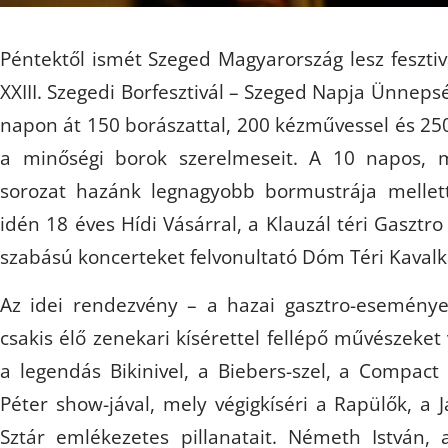
Péntektől ismét Szeged Magyarország lesz fesztivá
XXIII. Szegedi Borfesztivál – Szeged Napja Ünneps
napon át 150 borászattal, 200 kézművessel és 2
a minőségi borok szerelmeseit. A 10 napos, 
sorozat hazánk legnagyobb bormustrája mellet
idén 18 éves Hídi Vásárral, a Klauzál téri Gasztr
szabású koncerteket felvonultató Dóm Téri Kavalk
Az idei rendezvény – a hazai gasztro-eseménye
csakis élő zenekari kísérettel fellépő művészeket 
a legendás Bikinivel, a Biebers-szel, a Compact 
Péter show-jával, mely végigkíséri a Rapülők, a 
Sztár emlékezetes pillanatait. Németh István, 