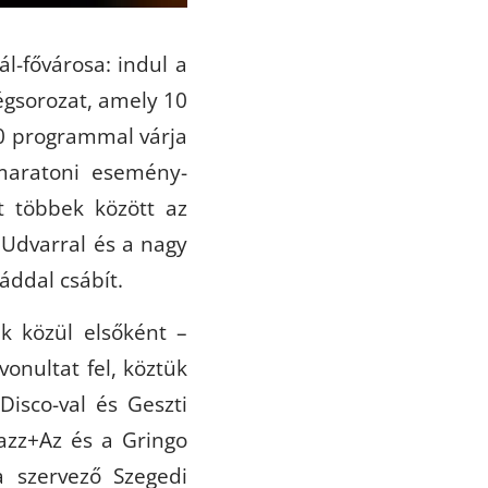
l-fővárosa: indul a
égsorozat, amely 10
50 programmal várja
maratoni esemény-
t többek között az
o Udvarral és a nagy
áddal csábít.
k közül elsőként –
vonultat fel, köztük
Disco-val és Geszti
Jazz+Az és a Gringo
a szervező Szegedi