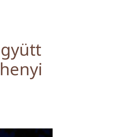
együtt
chenyi