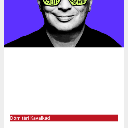
Dóm téri Kavalkád