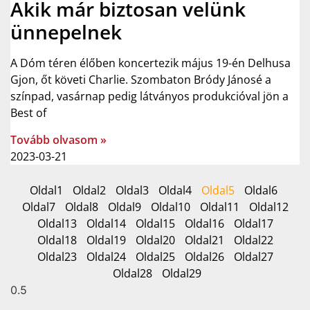
Akik már biztosan velünk
ünnepelnek
A Dóm téren élőben koncertezik május 19-én Delhusa
Gjon, őt követi Charlie. Szombaton Bródy Jánosé a
színpad, vasárnap pedig látványos produkcióval jön a
Best of
Tovább olvasom »
2023-03-21
Oldal
1
Oldal
2
Oldal
3
Oldal
4
Oldal
5
Oldal
6
Oldal
7
Oldal
8
Oldal
9
Oldal
10
Oldal
11
Oldal
12
Oldal
13
Oldal
14
Oldal
15
Oldal
16
Oldal
17
Oldal
18
Oldal
19
Oldal
20
Oldal
21
Oldal
22
Oldal
23
Oldal
24
Oldal
25
Oldal
26
Oldal
27
Oldal
28
Oldal
29