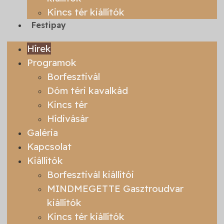
Kincs tér kiállítók
Festipay
Hírek
Programok
Borfesztivál
Dóm téri kavalkád
Kincs tér
Hídivásár
Galéria
Kapcsolat
Kiállítók
Borfesztivál kiállítói
MINDMEGETTE Gasztroudvar
kiállítók
Kincs tér kiállítók