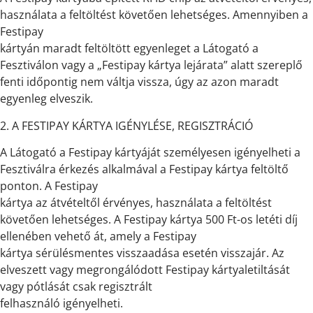
használata a feltöltést követően lehetséges. Amennyiben a
Festipay
kártyán maradt feltöltött egyenleget a Látogató a
Fesztiválon vagy a „Festipay kártya lejárata” alatt szereplő
fenti időpontig nem váltja vissza, úgy az azon maradt
egyenleg elveszik.
2. A FESTIPAY KÁRTYA IGÉNYLÉSE, REGISZTRÁCIÓ
A Látogató a Festipay kártyáját személyesen igényelheti a
Fesztiválra érkezés alkalmával a Festipay kártya feltöltő
ponton. A Festipay
kártya az átvételtől érvényes, használata a feltöltést
követően lehetséges. A Festipay kártya 500 Ft-os letéti díj
ellenében vehető át, amely a Festipay
kártya sérülésmentes visszaadása esetén visszajár. Az
elveszett vagy megrongálódott Festipay kártyaletiltását
vagy pótlását csak regisztrált
felhasználó igényelheti.