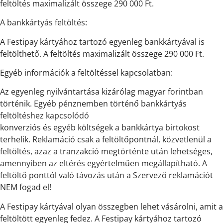
feltöltés maximalizált összege
290 000 Ft.
A bankkártyás feltöltés:
A Festipay kártyához tartozó egyenleg bankkártyával is
feltölthető. A feltöltés maximalizált összege 290 000 Ft.
Egyéb információk a feltöltéssel kapcsolatban:
Az egyenleg nyilvántartása kizárólag magyar forintban
történik. Egyéb pénznemben történő bankkártyás
feltöltéshez kapcsolódó
konverziós és egyéb költségek a bankkártya birtokost
terhelik. Reklamáció csak a feltöltőpontnál, közvetlenül a
feltöltés, azaz a tranzakció megtörténte után lehetséges,
amennyiben az eltérés egyértelműen megállapítható. A
feltöltő ponttól való távozás után a Szervező reklamációt
NEM fogad el!
A Festipay kártyával olyan összegben lehet vásárolni, amit a
feltöltött egyenleg fedez. A Festipay kártyához tartozó