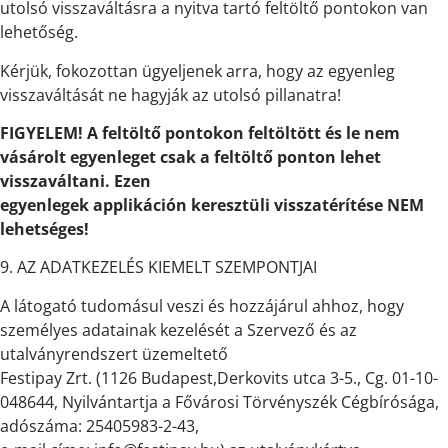
utolsó visszaváltásra a nyitva tartó feltöltő pontokon van
lehetőség.
Kérjük, fokozottan ügyeljenek arra, hogy az egyenleg
visszaváltását ne hagyják az utolsó pillanatra!
FIGYELEM! A feltöltő pontokon feltöltött és le nem
vásárolt egyenleget csak a feltöltő ponton lehet
visszaváltani. Ezen
egyenlegek applikáción keresztüli visszatérítése NEM
lehetséges!
9. AZ ADATKEZELÉS KIEMELT SZEMPONTJAI
A látogató tudomásul veszi és hozzájárul ahhoz, hogy
személyes adatainak kezelését a Szervező és az
utalványrendszert üzemeltető
Festipay Zrt. (1126 Budapest,Derkovits utca 3-5., Cg. 01-10-
048644, Nyilvántartja a Fővárosi Törvényszék Cégbírósága,
adószáma: 25405983-2-43,