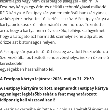
kizárólagos vagy nem kizárólagos jelleggel – előírni. A
Festipay kártya egy érintés nélküli technológiával működő
RFID kártya. A Festipay kártyanem minősül bankkártyának,
az készpénz-helyettesítő fizetési eszköz. A Festipay kártya a
kártyabirtokosokról információt nem hordoz. Tekintettel
arra, hogy a kártya nem névre szóló, felhívjuk a figyelmet,
hogy a Látogató azt harmadik személynek ne adja át, és
őrizze azt biztonságos helyen.
A Festipay kártyára feltöltött összeg az adott Fesztiválon, a
Szervező által biztosított rendezvényhelyszíneken üzemelő
kereskedelmi
egységekben használható fel.
A Festipay kártya lejárata: 2026. május 31. 23:59
A Festipay kártyára töltött,megmaradt Festipay kártya
egyenleget legkésőbb tehát a fent meghatározott
időpontig kell visszaváltani!
A Festipay kártyába épített RFID chip az átvételtől érvényes,