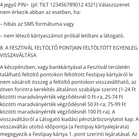
4 jegyű PIN> (pl: TILT 123456789012 4321) Válaszüzenet
nem érkezik abban az esetben, ha:
– hibás az SMS formátuma vagy
– nem létező kártyaszámot próbál letiltani a látogató.
8. A FESZTIVÁL FELTÖLTŐ PONTJAIN FELTÖLTÖTT EGYENLEG
VISSZAVÁLTÁSA
A készpénzben, vagy bankkártyával a Fesztivál területén
található feltöltő pontokon feltöltött Festipay kártyáról le
nem vásárolt összeg a feltöltő pontokon visszaváltható, az
ötven forintra kerekítés általános szabályai szerint (1-24 Ft
közötti maradványérték végződésnél 0 Ft-ra, 25-74 Ft
közötti maradványérték végződésnél 50 Ft-ra; 75-99 Ft
közötti maradványérték végződésnél 100 Ft-ra). A
visszaváltásról a Látogató kiadási pénztárbizonylatot kap. A
visszaváltás utolsó időpontja (a Festipay kártyalejárata)
megegyezik a Festipay kártya 1. pont szerinti lejáratával. Az