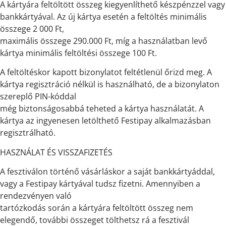
A kártyára feltöltött összeg kiegyenlíthető készpénzzel vagy
bankkártyával. Az új kártya esetén a feltöltés minimális
összege 2 000 Ft,
maximális összege 290.000 Ft, míg a használatban levő
kártya minimális feltöltési összege 100 Ft.
A feltöltéskor kapott bizonylatot feltétlenül őrizd meg. A
kártya regisztráció nélkül is használható, de a bizonylaton
szereplő PIN-kóddal
még biztonságosabbá teheted a kártya használatát. A
kártya az ingyenesen letölthető Festipay alkalmazásban
regisztrálható.
HASZNÁLAT ÉS VISSZAFIZETÉS
A fesztiválon történő vásárláskor a saját bankkártyáddal,
vagy a Festipay kártyával tudsz fizetni. Amennyiben a
rendezvényen való
tartózkodás során a kártyára feltöltött összeg nem
elegendő, további összeget tölthetsz rá a fesztivál