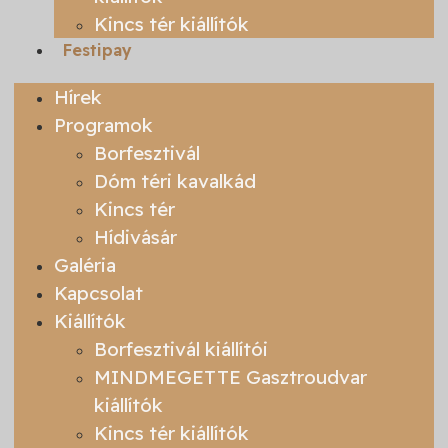
Kincs tér kiállítók
Festipay
Hírek
Programok
Borfesztivál
Dóm téri kavalkád
Kincs tér
Hídivásár
Galéria
Kapcsolat
Kiállítók
Borfesztivál kiállítói
MINDMEGETTE Gasztroudvar
kiállítók
Kincs tér kiállítók