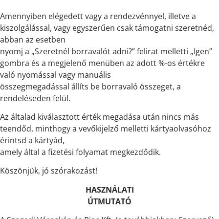
Amennyiben elégedett vagy a rendezvénnyel, illetve a
kiszolgálással, vagy egyszerűen csak támogatni szeretnéd,
abban az esetben
nyomj a „Szeretnél borravalót adni?” felirat melletti „Igen”
gombra és a megjelenő menüben az adott %-os értékre
való nyomással vagy manuális
összegmegadással állíts be borravaló összeget, a
rendeléseden felül.
Az általad kiválasztott érték megadása után nincs más
teendőd, minthogy a vevőkijelző melletti kártyaolvasóhoz
érintsd a kártyád,
amely által a fizetési folyamat megkezdődik.
Köszönjük, jó szórakozást!
HASZNÁLATI
ÚTMUTATÓ