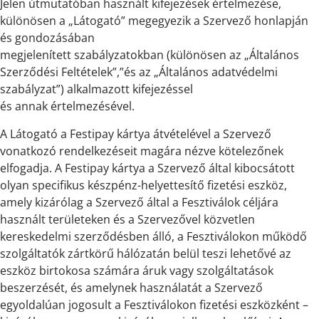
Jelen útmutatóban használt kifejezések értelmezése,
különösen a „Látogató” megegyezik a Szervező honlapján
és gondozásában
megjelenített szabályzatokban (különösen az „Általános
Szerződési Feltételek”,”és az „Általános adatvédelmi
szabályzat”) alkalmazott kifejezéssel
és annak értelmezésével.
A Látogató a Festipay kártya átvételével a Szervező
vonatkozó rendelkezéseit magára nézve kötelezőnek
elfogadja. A Festipay kártya a Szervező által kibocsátott
olyan specifikus készpénz-helyettesítő fizetési eszköz,
amely kizárólag a Szervező által a Fesztiválok céljára
használt területeken és a Szervezővel közvetlen
kereskedelmi szerződésben álló, a Fesztiválokon működő
szolgáltatók zártkörű hálózatán belül teszi lehetővé az
eszköz birtokosa számára áruk vagy szolgáltatások
beszerzését, és amelynek használatát a Szervező
egyoldalúan jogosult a Fesztiválokon fizetési eszközként –