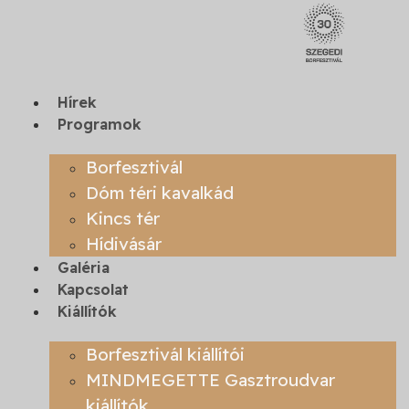
Ugrás
a
tartalomhoz
Hírek
Programok
Borfesztivál
Dóm téri kavalkád
Kincs tér
Hídivásár
Galéria
Kapcsolat
Kiállítók
Borfesztivál kiállítói
MINDMEGETTE Gasztroudvar
kiállítók