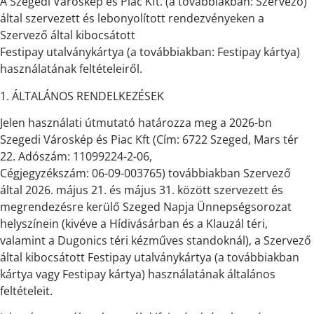
A Szegedi Városkép és Piac Kft. (a továbbiakban: Szervező)
által szervezett és lebonyolított rendezvényeken a
Szervező által kibocsátott
Festipay utalványkártya (a továbbiakban: Festipay kártya)
használatának feltételeiről.
1. ÁLTALÁNOS RENDELKEZÉSEK
Jelen használati útmutató határozza meg a 2026-bn
Szegedi Városkép és Piac Kft (Cím: 6722 Szeged, Mars tér
22. Adószám: 11099224-2-06,
Cégjegyzékszám: 06-09-003765) továbbiakban Szervező
által 2026. május 21. és május 31. között szervezett és
megrendezésre kerülő Szeged Napja Ünnepségsorozat
helyszínein (kivéve a Hídivásárban és a Klauzál téri,
valamint a Dugonics téri kézműves standoknál), a Szervező
által kibocsátott Festipay utalványkártya (a továbbiakban
kártya vagy Festipay kártya) használatának általános
feltételeit.