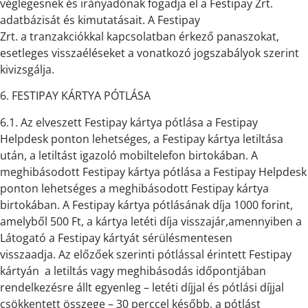
véglegesnek és irányadónak fogadja el a Festipay Zrt.
adatbázisát és kimutatásait. A Festipay
Zrt. a tranzakciókkal kapcsolatban érkező panaszokat,
esetleges visszaéléseket a vonatkozó jogszabályok szerint
kivizsgálja.
6. FESTIPAY KÁRTYA PÓTLÁSA
6.1. Az elveszett Festipay kártya pótlása a Festipay
Helpdesk ponton lehetséges, a Festipay kártya letiltása
után, a letiltást igazoló mobiltelefon birtokában. A
meghibásodott Festipay kártya pótlása a Festipay Helpdesk
ponton lehetséges a meghibásodott Festipay kártya
birtokában. A Festipay kártya pótlásának díja 1000 forint,
amelyből 500 Ft, a kártya letéti díja visszajár,amennyiben a
Látogató a Festipay kártyát sérülésmentesen
visszaadja. Az előzőek szerinti pótlással érintett Festipay
kártyán a letiltás vagy meghibásodás időpontjában
rendelkezésre állt egyenleg – letéti díjjal és pótlási díjjal
csökkentett összege – 30 perccel később, a pótlást