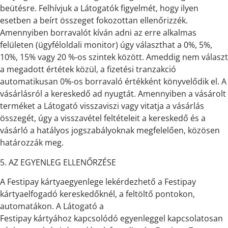
beütésre. Felhívjuk a Látogatók figyelmét, hogy ilyen
esetben a beírt összeget fokozottan ellenőrizzék.
Amennyiben borravalót kíván adni az erre alkalmas
felületen (ügyféloldali monitor) úgy választhat a 0%, 5%,
10%, 15% vagy 20 %-os szintek között. Ameddig nem választ
a megadott értétek közül, a fizetési tranzakció
automatikusan 0%-os borravaló értékként könyvelődik el. A
vásárlásról a kereskedő ad nyugtát. Amennyiben a vásárolt
terméket a Látogató visszaviszi vagy vitatja a vásárlás
összegét, úgy a visszavétel feltételeit a kereskedő és a
vásárló a hatályos jogszabályoknak megfelelően, közösen
határozzák meg.
5. AZ EGYENLEG ELLENŐRZÉSE
A Festipay kártyaegyenlege lekérdezhető a Festipay
kártyaelfogadó kereskedőknél, a feltöltő pontokon,
automatákon. A Látogató a
Festipay kártyához kapcsolódó egyenleggel kapcsolatosan