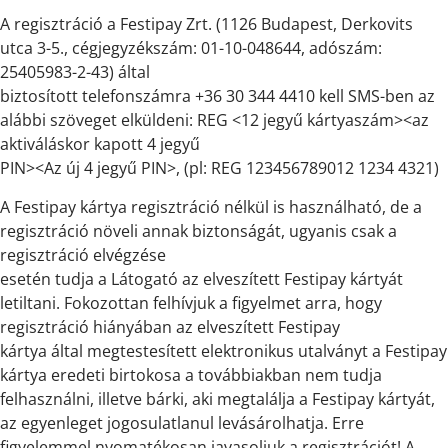
A regisztráció a Festipay Zrt. (1126 Budapest, Derkovits
utca 3-5., cégjegyzékszám: 01-10-048644, adószám:
25405983-2-43) által
biztosított telefonszámra +36 30 344 4410 kell SMS-ben az
alábbi szöveget elküldeni: REG <12 jegyű kártyaszám><az
aktiváláskor kapott 4 jegyű
PIN><Az új 4 jegyű PIN>, (pl: REG 123456789012 1234 4321)
A Festipay kártya regisztráció nélkül is használható, de a
regisztráció növeli annak biztonságát, ugyanis csak a
regisztráció elvégzése
esetén tudja a Látogató az elveszített Festipay kártyát
letiltani. Fokozottan felhívjuk a figyelmet arra, hogy
regisztráció hiányában az elveszített Festipay
kártya által megtestesített elektronikus utalványt a Festipay
kártya eredeti birtokosa a továbbiakban nem tudja
felhasználni, illetve bárki, aki megtalálja a Festipay kártyát,
az egyenleget jogosulatlanul levásárolhatja. Erre
figyelemmel nyomatékosan javasoljuk a regisztrációt! A