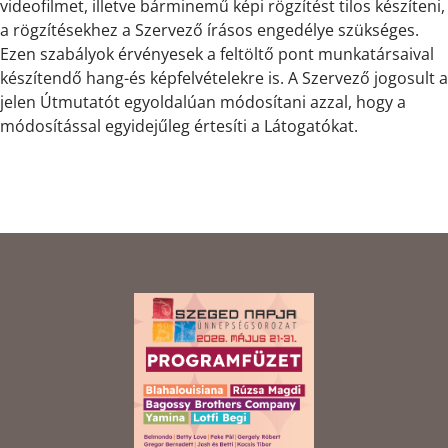
videofilmet, illetve bárminemű képi rögzítést tilos készíteni,
a rögzítésekhez a Szervező írásos engedélye szükséges.
Ezen szabályok érvényesek a feltöltő pont munkatársaival
készítendő hang-és képfelvételekre is. A Szervező jogosult a
jelen Útmutatót egyoldalúan módosítani azzal, hogy a
módosítással egyidejűleg értesíti a Látogatókat.