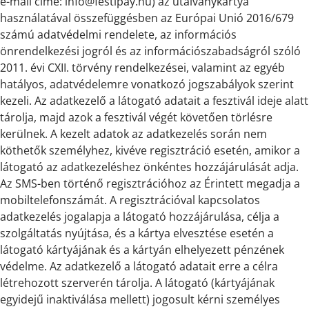
e-mail címe: info@festipay.hu) az utalványkártya
használatával összefüggésben az Európai Unió 2016/679
számú adatvédelmi rendelete, az információs
önrendelkezési jogról és az információszabadságról szóló
2011. évi CXII. törvény rendelkezései, valamint az egyéb
hatályos, adatvédelemre vonatkozó jogszabályok szerint
kezeli. Az adatkezelő a látogató adatait a fesztivál ideje alatt
tárolja, majd azok a fesztivál végét követően törlésre
kerülnek. A kezelt adatok az adatkezelés során nem
köthetők személyhez, kivéve regisztráció esetén, amikor a
látogató az adatkezeléshez önkéntes hozzájárulását adja.
Az SMS-ben történő regisztrációhoz az Érintett megadja a
mobiltelefonszámát. A regisztrációval kapcsolatos
adatkezelés jogalapja a látogató hozzájárulása, célja a
szolgáltatás nyújtása, és a kártya elvesztése esetén a
látogató kártyájának és a kártyán elhelyezett pénzének
védelme. Az adatkezelő a látogató adatait erre a célra
létrehozott szerverén tárolja. A látogató (kártyájának
egyidejű inaktiválása mellett) jogosult kérni személyes