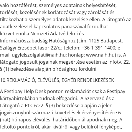
való hozzáférést, személyes adatainak helyesbítését,
törlését, kezelésének korlátozását vagy zárolását és
tiltakozhat a személyes adatok kezelése ellen. A látogató az
adatkezeléssel kapcsolatos panaszával fordulhat
közvetlenül a Nemzeti Adatvédelmi és
Információszabadság Hatósághoz (cím: 1125 Budapest,
Szilágyi Erzsébet fasor 22/c.; telefon: +36-1-391-1400; e-
mail: ugyfelszolgalat@naih.hu; honlap: www.naih.hu) is. A
látogató jogosult jogainak megsértése esetén az Infotv. 22.
§ (1) bekezdése alapján bírósághoz fordulni.
10.REKLAMÁCIÓ, ELÉVÜLÉS, EGYÉB RENDELKEZÉSEK
A Festipay Help Desk ponton reklamációt csak a Festipay
kártyabirtokában tudnak elfogadni. A Szervező és a
Látogató a Ptk. 6:22. § (3) bekezdése alapján a jelen
jogviszonyból származó követelések érvényesítésére 6
(hat) hónapos elévülési határidőben állapodnak meg. A
feltöltő pontokról, akár kívülről vagy belülről fényképet,