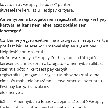
követően a „Festipay Helpdesk” ponton
átvezetésre kerül az új Festipay kártyára.
Amennyiben a Látogató nem regisztrált, a régi Festipay
kártyát letiltani nem lehet, azaz pótlása sem
lehetséges!
6.2. Bármely egyéb esetben, ha a Látogató a Festipay kártya
pótlását kéri, az eset körülményei alapján a „Festipay
Helpdesk” ponton kerül
eldöntésre, hogy a Festipay Zrt. helyt ad-e a Látogató
kérésének. Ennek során a Látogató – amennyiben állítása
szerint a pótolni kért Festipay kártyát
regisztrálta -, megadja a regisztrációhoz használt e-mail
címet és mobiltelefonszámot, illetve ismerteti az érintett
Festipay kártya tranzakciós
előzményeit.
6.3. Amennyiben a fentiek alapján a Látogató Festipay
kártya pótlás iránti igénye kétséget kizáró módon