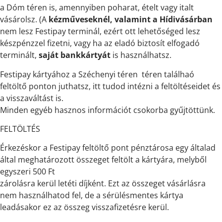
a Dóm téren is, amennyiben poharat, ételt vagy italt
vásárolsz. (A
kézműveseknél, valamint a Hídivásárban
nem lesz Festipay terminál, ezért ott lehetőséged lesz
készpénzzel fizetni, vagy ha az eladó biztosít elfogadó
terminált,
saját bankkártyát
is használhatsz.
Festipay kártyához a Széchenyi téren téren találhaó
feltöltő ponton juthatsz, itt tudod intézni a feltöltéseidet és
a visszaváltást is.
Minden egyéb hasznos információt csokorba gyűjtöttünk.
FELTÖLTÉS
Érkezéskor a Festipay feltöltő pont pénztárosa egy általad
által meghatározott összeget feltölt a kártyára, melyből
egyszeri 500 Ft
zárolásra kerül letéti díjként. Ezt az összeget vásárlásra
nem használhatod fel, de a sérülésmentes kártya
leadásakor ez az összeg visszafizetésre kerül.