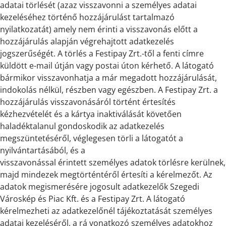
adatai törlését (azaz visszavonni a személyes adatai
kezeléséhez történő hozzájárulást tartalmazó
nyilatkozatát) amely nem érinti a visszavonás előtt a
hozzájárulás alapján végrehajtott adatkezelés
jogszerűségét. A törlés a Festipay Zrt.-től a fenti címre
küldött e-mail útján vagy postai úton kérhető. A látogató
bármikor visszavonhatja a már megadott hozzájárulását,
indokolás nélkül, részben vagy egészben. A Festipay Zrt. a
hozzájárulás visszavonásáról történt értesítés
kézhezvételét és a kártya inaktiválását követően
haladéktalanul gondoskodik az adatkezelés
megszüntetéséről, véglegesen törli a látogatót a
nyilvántartásából, és a
visszavonással érintett személyes adatok törlésre kerülnek,
majd mindezek megtörténtéről értesíti a kérelmezőt. Az
adatok megismerésére jogosult adatkezelők Szegedi
Városkép és Piac Kft. és a Festipay Zrt. A látogató
kérelmezheti az adatkezelőnél tájékoztatását személyes
adatai kezeléséről, a rá vonatkozó személyes adatokhoz