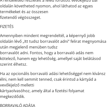
A rendelésed részleteit a feléd fordított vevőkijelző bal
oldalán követheted nyomon, ahol láthatod az egyes
termékeket és az összesen
fizetendő végösszeget.
FIZETÉS
Amennyiben mindent megrendeltél, a képernyő jobb
oldalán lévő „Itt tudsz borravalót adni” felirat megnyomása
után megjelenő menüben tudsz
borravalót adni. Fontos, hogy a borravaló adás nem
kötelező, hanem egy lehetőség, amellyel saját belátásod
szerint élhetsz.
Ha az opcionális borravaló adási lehetőséggel nem kívánsz
élni, nem kell semmit tenned, csak érintsd a kártyád a
vevőkijelző melletti
kártyaolvasóhoz, amely által a fizetési folyamat
megkezdődik.
BORRAVALÓ ADÁSA