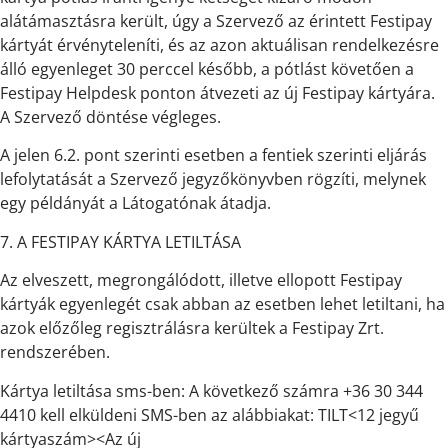
alátámasztásra került, úgy a Szervező az érintett Festipay
kártyát érvényteleníti, és az azon aktuálisan rendelkezésre
álló egyenleget 30 perccel később, a pótlást követően a
Festipay Helpdesk ponton átvezeti az új Festipay kártyára.
A Szervező döntése végleges.
A jelen 6.2. pont szerinti esetben a fentiek szerinti eljárás
lefolytatását a Szervező jegyzőkönyvben rögzíti, melynek
egy példányát a Látogatónak átadja.
7. A FESTIPAY KÁRTYA LETILTÁSA
Az elveszett, megrongálódott, illetve ellopott Festipay
kártyák egyenlegét csak abban az esetben lehet letiltani, ha
azok előzőleg regisztrálásra kerültek a Festipay Zrt.
rendszerében.
Kártya letiltása sms-ben: A következő számra +36 30 344
4410 kell elküldeni SMS-ben az alábbiakat: TILT<12 jegyű
kártyaszám><Az új