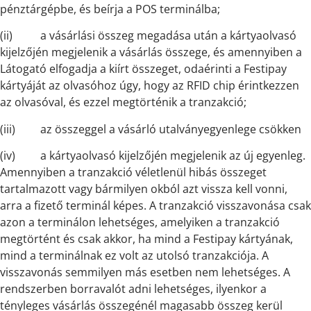
pénztárgépbe, és beírja a POS terminálba;
(ii) a vásárlási összeg megadása után a kártyaolvasó
kijelzőjén megjelenik a vásárlás összege, és amennyiben a
Látogató elfogadja a kiírt összeget, odaérinti a Festipay
kártyáját az olvasóhoz úgy, hogy az RFID chip érintkezzen
az olvasóval, és ezzel megtörténik a tranzakció;
(iii) az összeggel a vásárló utalványegyenlege csökken
(iv) a kártyaolvasó kijelzőjén megjelenik az új egyenleg.
Amennyiben a tranzakció véletlenül hibás összeget
tartalmazott vagy bármilyen okból azt vissza kell vonni,
arra a fizető terminál képes. A tranzakció visszavonása csak
azon a terminálon lehetséges, amelyiken a tranzakció
megtörtént és csak akkor, ha mind a Festipay kártyának,
mind a terminálnak ez volt az utolsó tranzakciója. A
visszavonás semmilyen más esetben nem lehetséges. A
rendszerben borravalót adni lehetséges, ilyenkor a
tényleges vásárlás összegénél magasabb összeg kerül