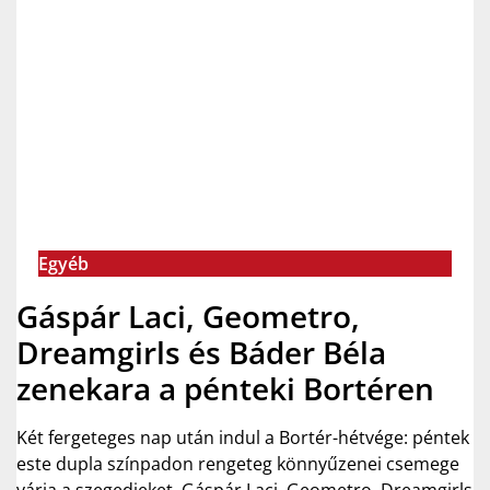
Egyéb
Gáspár Laci, Geometro,
Dreamgirls és Báder Béla
zenekara a pénteki Bortéren
Két fergeteges nap után indul a Bortér-hétvége: péntek
este dupla színpadon rengeteg könnyűzenei csemege