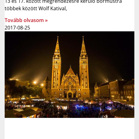
13 és 17. között megrendezésre kerülő bormustra
többek között Wolf Katival,
Tovább olvasom »
2017-08-25