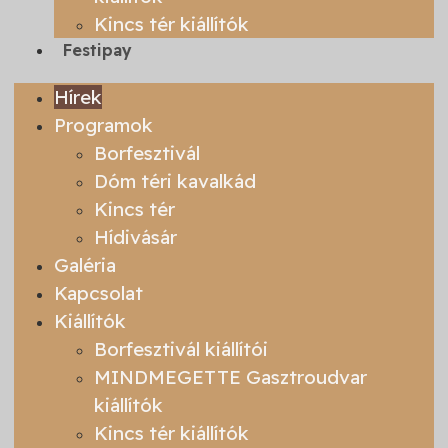
Kincs tér kiállítók
Festipay
Hírek
Programok
Borfesztivál
Dóm téri kavalkád
Kincs tér
Hídivásár
Galéria
Kapcsolat
Kiállítók
Borfesztivál kiállítói
MINDMEGETTE Gasztroudvar
kiállítók
Kincs tér kiállítók