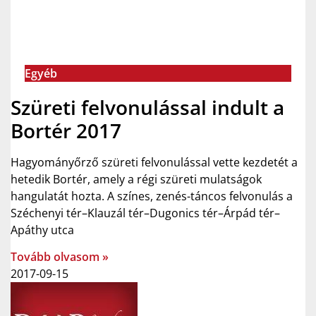
Egyéb
Szüreti felvonulással indult a
Bortér 2017
Hagyományőrző szüreti felvonulással vette kezdetét a
hetedik Bortér, amely a régi szüreti mulatságok
hangulatát hozta. A színes, zenés-táncos felvonulás a
Széchenyi tér–Klauzál tér–Dugonics tér–Árpád tér–
Apáthy utca
Tovább olvasom »
2017-09-15