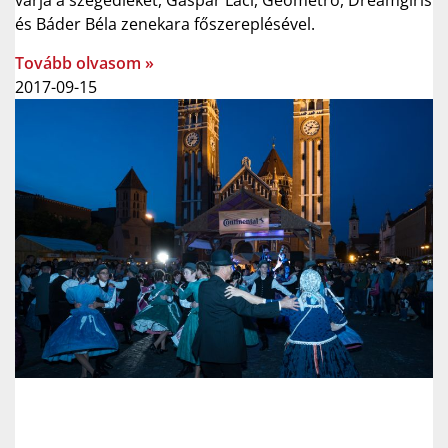
várja a szegedieket, Gáspár Laci, Geometro, Dreamgirls
és Báder Béla zenekara főszereplésével.
Tovább olvasom »
2017-09-15