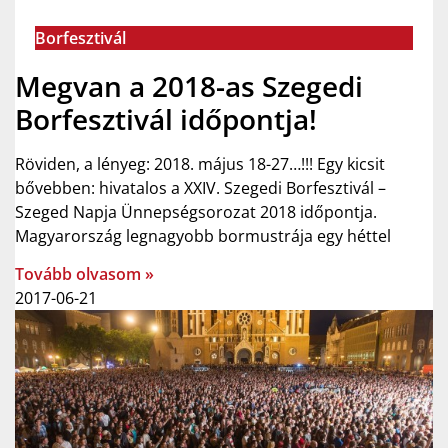
Borfesztivál
Megvan a 2018-as Szegedi
Borfesztivál időpontja!
Röviden, a lényeg: 2018. május 18-27…!!! Egy kicsit
bővebben: hivatalos a XXIV. Szegedi Borfesztivál –
Szeged Napja Ünnepségsorozat 2018 időpontja.
Magyarország legnagyobb bormustrája egy héttel
Tovább olvasom »
2017-06-21