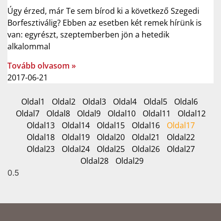
Úgy érzed, már Te sem bírod ki a következő Szegedi
Borfesztiválig? Ebben az esetben két remek hírünk is
van: egyrészt, szeptemberben jön a hetedik
alkalommal
Tovább olvasom »
2017-06-21
Oldal
1
Oldal
2
Oldal
3
Oldal
4
Oldal
5
Oldal
6
Oldal
7
Oldal
8
Oldal
9
Oldal
10
Oldal
11
Oldal
12
Oldal
13
Oldal
14
Oldal
15
Oldal
16
Oldal
17
Oldal
18
Oldal
19
Oldal
20
Oldal
21
Oldal
22
Oldal
23
Oldal
24
Oldal
25
Oldal
26
Oldal
27
Oldal
28
Oldal
29