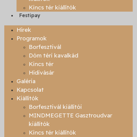
Kincs tér kiállítók
Festipay
Hírek
Programok
Borfesztivál
Dóm téri kavalkád
Kincs tér
Hídivásár
Galéria
Kapcsolat
Kiállítók
Borfesztivál kiállítói
MINDMEGETTE Gasztroudvar
kiállítók
Kincs tér kiállítók