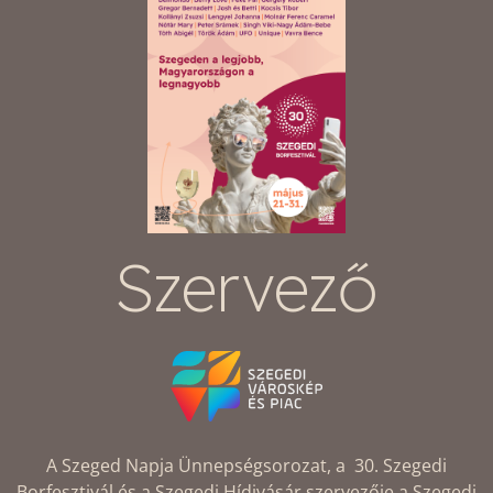
Szervező
A Szeged Napja Ünnepségsorozat, a 30. Szegedi
Borfesztivál és a Szegedi Hídivásár szervezője a Szegedi