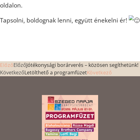
oldalon.
Tapsolni, boldognak lenni, együtt énekelni ér!
Előző
Jótékonysági borárverés – közösen segíthetünk!
Előző
Következő
Letölthető a programfüzet
Következő