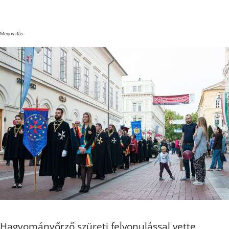
Megosztás
Hagyományőrző szüreti felvonulással vette