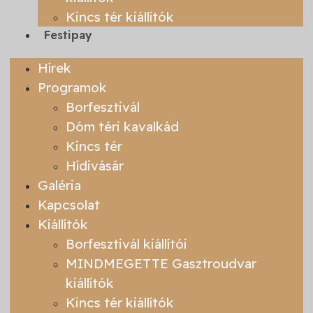
Kincs tér kiállítók
Festipay
Hírek
Programok
Borfesztivál
Dóm téri kavalkád
Kincs tér
Hídivásár
Galéria
Kapcsolat
Kiállítók
Borfesztivál kiállítói
MINDMEGETTE Gasztroudvar
kiállítók
Kincs tér kiállítók