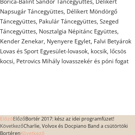
Borica-Bálint Sándor Táncegyüttes, Délikert
Napsugár Táncegyüttes, Délikert Möndörgő
Táncegyüttes, Pakulár Táncegyüttes, Szeged
Táncegyüttes, Nosztalgia Népitánc Együttes,
Kender Zenekar, Nyenyere Egylet, Falvi Betyárok
Lovas és Sport Egyesület-lovasok, kocsik, lőcsös
kocsi, Petrovics Mihály lovasszekér és póni fogat
Előző
Bortér 2017: kész az idei programfüzet!
Előző
Következő
Charlie, Volvox és Docpiano Band a csütörtöki
Bortéren
Következő