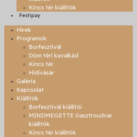
Kincs tér kiállítók
Festipay
Hírek
Programok
Borfesztivál
Dóm téri kavalkád
Kincs tér
Hídivásár
Galéria
Kapcsolat
Kiállítók
Borfesztivál kiállítói
MINDMEGETTE Gasztroudvar
kiállítók
Kincs tér kiállítók