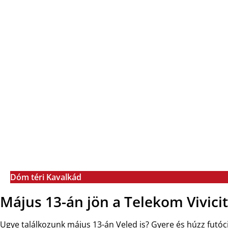
Dóm téri Kavalkád
Május 13-án jön a Telekom Vivicit
Ugye találkozunk május 13-án Veled is? Gyere és húzz futó