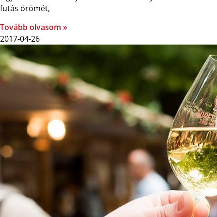
futás örömét,
Tovább olvasom »
2017-04-26