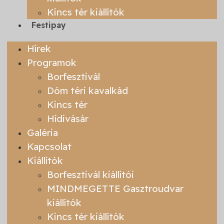
Kincs tér kiállítók
Festipay
Hírek
Programok
Borfesztivál
Dóm téri kavalkád
Kincs tér
Hídivásár
Galéria
Kapcsolat
Kiállítók
Borfesztivál kiállítói
MINDMEGETTE Gasztroudvar
kiállítók
Kincs tér kiállítók