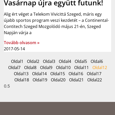
Vasárnap újra együtt futunk!
Alig ért véget a Telekom Vivicittá Szeged, máris egy
újabb sportos program veszi kezdetét – a Continental-
Contitech Szeged Mozgolódó május 21-én, Szeged
Napján várja a
Tovább olvasom »
2017-05-14
Oldal
1
Oldal
2
Oldal
3
Oldal
4
Oldal
5
Oldal
6
Oldal
7
Oldal
8
Oldal
9
Oldal
10
Oldal
11
Oldal
12
Oldal
13
Oldal
14
Oldal
15
Oldal
16
Oldal
17
Oldal
18
Oldal
19
Oldal
20
Oldal
21
Oldal
22