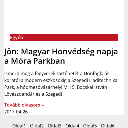
Egyéb
Jön: Magyar Honvédség napja
a Móra Parkban
Ismerd meg a fegyverek történetét a Honfoglalás
korától a modern eszközökig a Szegedi Haditechnikai
Park, a hódmezővásárhelyi MH 5. Bocskai István
Lövészdandár és a Szegedi
Tovább olvasom »
2017-04-26
Oldal
1
Oldal
2
Oldal
3
Oldal
4
Oldal
5
Oldal
6