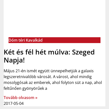
Dóm téri Kavalkád
Két és fél hét múlva: Szeged
Napja!
Május 21-én ismét együtt ünnepelhetjük a galaxis
legszeretnivalóbb városát. A várost, ahol mindig
mosolygósak az emberek, ahol folyton süt a nap, ahol
feltűnően gyönyörűek a
Tovább olvasom »
2017-05-04