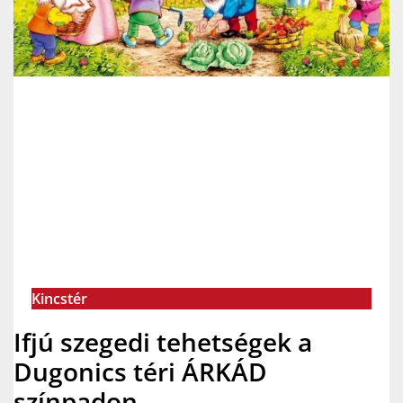
Kincstér
Ifjú szegedi tehetségek a
Dugonics téri ÁRKÁD
színpadon