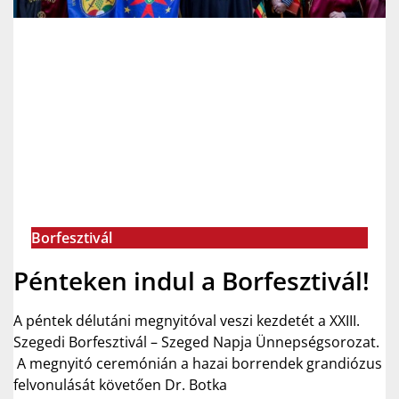
Borfesztivál
Pénteken indul a Borfesztivál!
A péntek délutáni megnyitóval veszi kezdetét a XXIII.
Szegedi Borfesztivál – Szeged Napja Ünnepségsorozat.
A megnyitó ceremónián a hazai borrendek grandiózus
felvonulását követően Dr. Botka