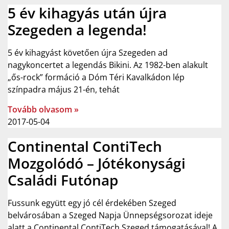
5 év kihagyás után újra
Szegeden a legenda!
5 év kihagyást követően újra Szegeden ad
nagykoncertet a legendás Bikini. Az 1982-ben alakult
„ős-rock” formáció a Dóm Téri Kavalkádon lép
színpadra május 21-én, tehát
Tovább olvasom »
2017-05-04
Continental ContiTech
Mozgolódó – Jótékonysági
Családi Futónap
Fussunk együtt egy jó cél érdekében Szeged
belvárosában a Szeged Napja Ünnepségsorozat ideje
alatt a Continental ContiTech Szeged támogatásával! A