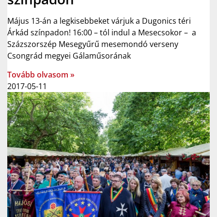
Május 13-án a legkisebbeket várjuk a Dugonics téri
Árkád színpadon! 16:00 – tól indul a Mesecsokor – a
Százszorszép Mesegyűrű mesemondó verseny
Csongrád megyei Gálaműsorának
Tovább olvasom »
2017-05-11