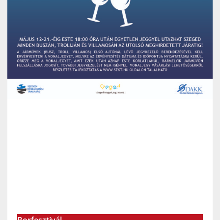
Borfesztivál