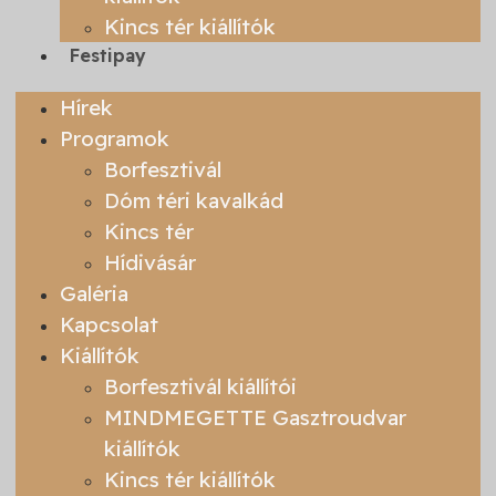
Kincs tér kiállítók
Festipay
Hírek
Programok
Borfesztivál
Dóm téri kavalkád
Kincs tér
Hídivásár
Galéria
Kapcsolat
Kiállítók
Borfesztivál kiállítói
MINDMEGETTE Gasztroudvar
kiállítók
Kincs tér kiállítók