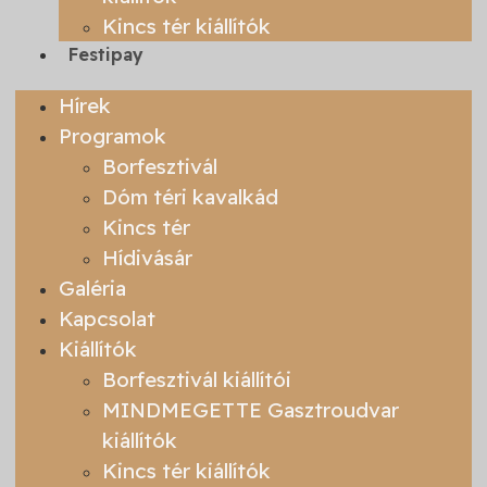
Kincs tér kiállítók
Festipay
Hírek
Programok
Borfesztivál
Dóm téri kavalkád
Kincs tér
Hídivásár
Galéria
Kapcsolat
Kiállítók
Borfesztivál kiállítói
MINDMEGETTE Gasztroudvar
kiállítók
Kincs tér kiállítók