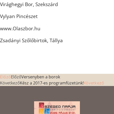
Virághegyi Bor, Szekszárd
Vylyan Pincészet
www.Olaszbor.hu
Zsadányi Szőlőbirtok, Tállya
Előző
Versenyben a borok
Előző
Következő
Kész a 2017-es programfüzetünk!
Következő