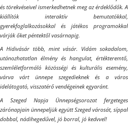
és törekvéseivel ismerkedhetnek meg az érdeklődők. A
kiállítók interaktív bemutatókkal,
gyerekfoglalkozásokkal és játékos programokkal
várják őket péntektől vasárnapig.
A Hidivásár több, mint vásár. Vidám sokadalom,
utánozhatatlan élmény és hangulat, értékteremtő,
szemléletformáló közösségi és kulturális esemény,
várva várt ünnepe szegedieknek és a város
idelátogató, visszatérő vendégeinek egyaránt.
A Szeged Napja Ünnepségsorozat fergeteges
zárónapjain ünnepeljük együtt Szeged városát, síppal
dobbal, nádihegedűvel, jó borral, jó kedvvel!