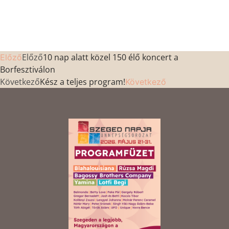
Előző
10 nap alatt közel 150 élő koncert a
Előző
Borfesztiválon
Következő
Kész a teljes program!
Következő