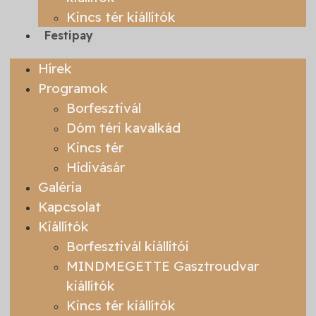
Kincs tér kiállítók
Festipay
Hírek
Programok
Borfesztivál
Dóm téri kavalkád
Kincs tér
Hídivásár
Galéria
Kapcsolat
Kiállítók
Borfesztivál kiállítói
MINDMEGETTE Gasztroudvar
kiállítók
Kincs tér kiállítók