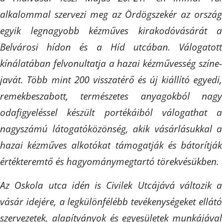
alkalommal szervezi meg az Ördögszekér az ország
egyik legnagyobb kézműves kirakodóvásárát a
Belvárosi hídon és a Híd utcában. Válogatott
kínálatában felvonultatja a hazai kézművesség színe-
javát. Több mint 200 visszatérő és új kiállító egyedi,
remekbeszabott, természetes anyagokból nagy
odafigyeléssel készült portékáiból válogathat a
nagyszámú látogatóközönség, akik vásárlásukkal a
hazai kézműves alkotókat támogatják és bátorítják
értékteremtő és hagyománymegtartó törekvésükben.
Az Oskola utca idén is Civilek Utcájává változik a
vásár idejére, a legkülönfélébb tevékenységeket ellátó
szervezetek, alapítványok és egyesületek munkájával