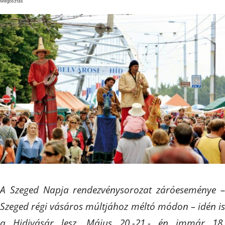
Megosztás
A Szeged Napja rendezvénysorozat záróeseménye –
Szeged régi vásáros múltjához méltó módon – idén is
a Hidivásár lesz. Május 20.-21.- én immár 18.