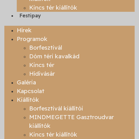
Kincs tér kiállítók
Festipay
Hírek
Programok
Borfesztivál
Dóm téri kavalkád
Kincs tér
Hídivásár
Galéria
Kapcsolat
Kiállítók
Borfesztivál kiállítói
MINDMEGETTE Gasztroudvar
kiállítók
Kincs tér kiállítók