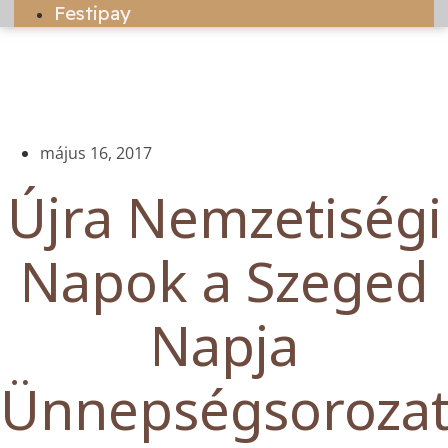
Festipay
május 16, 2017
Újra Nemzetiségi
Napok a Szeged
Napja
Ünnepségsoroza