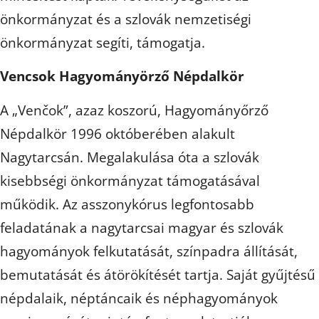
önkormányzat és a szlovák nemzetiségi
önkormányzat segíti, támogatja.
Vencsok Hagyományörző Népdalkör
A „Ven
čok”, azaz koszorú, Hagyományőrző
Népdalkör 1996 októberében alakult
Nagytarcsán. Megalakulása óta a szlovák
kisebbségi önkormányzat támogatásával
működik. Az asszonykórus legfontosabb
feladatának a nagytarcsai magyar és szlovák
hagyományok felkutatását, színpadra állítását,
bemutatását és átörökítését tartja. Saját gyűjtésű
népdalaik, néptáncaik és néphagyományok