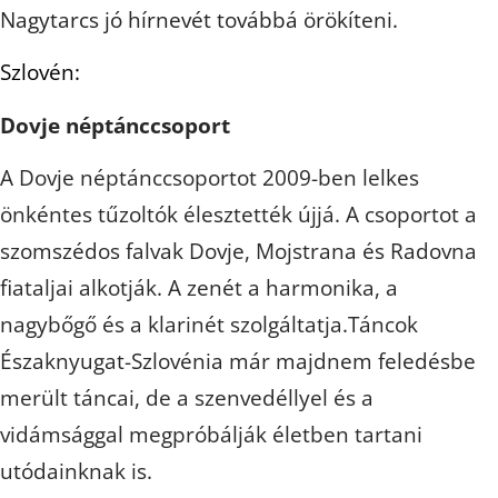
Nagytarcs jó hírnevét továbbá örökíteni.
Szlovén:
Dovje néptánccsoport
A Dovje néptánccsoportot 2009-ben lelkes
önkéntes tűzoltók élesztették újjá. A csoportot a
szomszédos falvak Dovje, Mojstrana és Radovna
fiataljai alkotják. A zenét a harmonika, a
nagybőgő és a klarinét szolgáltatja.Táncok
Északnyugat-Szlovénia már majdnem feledésbe
merült táncai, de a szenvedéllyel és a
vidámsággal megpróbálják életben tartani
utódainknak is.