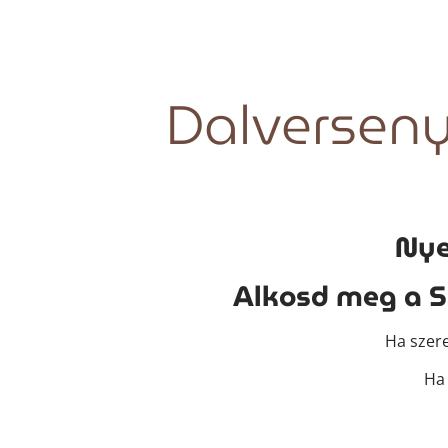
Dalversen
Nye
Alkosd meg a Sz
Ha szer
Ha 