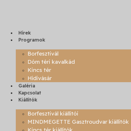
Ugrás
a
tartalomhoz
Hírek
Programok
Borfesztivál
Dóm téri kavalkád
Kincs tér
Hídivásár
Galéria
Kapcsolat
Kiállítók
Borfesztivál kiállítói
MINDMEGETTE Gasztroudvar kiállítók
Kincs tér kiállítók