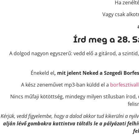
Ha zenélt
Vagy csak alkot
Írd meg a 28. S
A dolgod nagyon egyszerű: vedd elő a gitárod, a szintid,
Énekeld el
, mit jelent Neked a Szegedi Borfes
A kész zeneművet mp3-ban küldd el a
borfesztiva
Nincs műfaji kötöttség, mindegy milyen stílusban írod,
feli
Kérjük, vedd figyelembe, hogy a dalod akkor tud kikerülni a nyi
alján lévő gombokra kattintva töltdls le a pályázati felh
fe