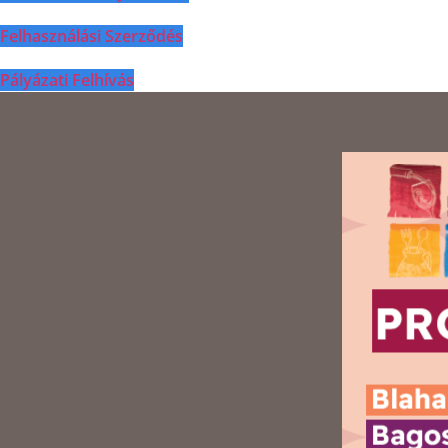
Felhasználási Szerződés
Pályázati Felhívás