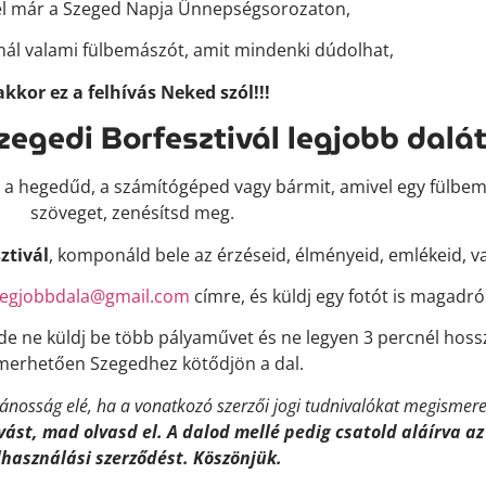
él már a Szeged Napja Ünnepségsorozaton,
nál valami fülbemászót, amit mindenki dúdolhat,
akkor ez a felhívás Neked szól!!!
zegedi Borfesztivál legjobb dalát
 a hegedűd, a számítógéped vagy bármit, amivel egy fülbemász
szöveget, zenésítsd meg.
ztivál
, komponáld bele az érzéseid, élményeid, emlékeid, va
llegjobbdala@gmail.com
címre, és küldj egy fotót is magadról
 de ne küldj be több pályaművet és ne legyen 3 percnél hos
smerhetően Szegedhez kötődjön a dal.
lvánosság elé, ha a vonatkozó szerzői jogi tudnivalókat megismer
ívást, mad olvasd el. A dalod mellé pedig csatold aláírva az
lhasználási szerződést. Köszönjük.