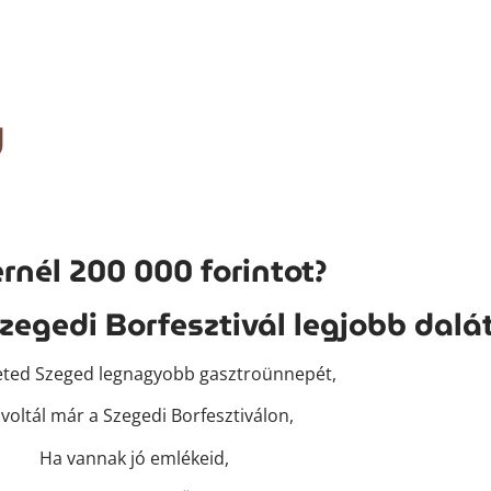
y
rnél 200 000 forintot?
egedi Borfesztivál legjobb dalát
eted Szeged legnagyobb gasztroünnepét,
voltál már a Szegedi Borfesztiválon,
Ha vannak jó emlékeid,