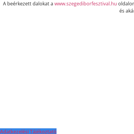
A beérkezett dalokat a
www.szegediborfesztival.hu
oldalon
és aká
Adatkezelési Tájékoztató