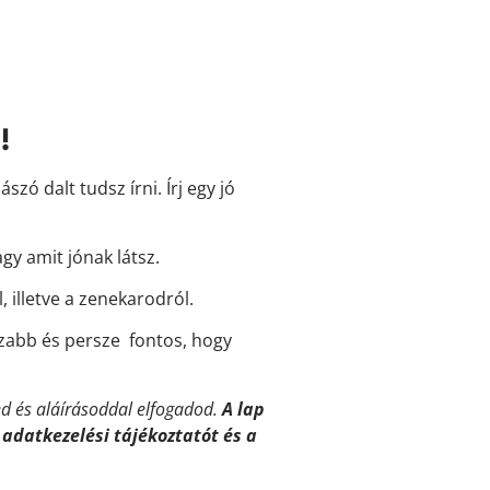
!
ó dalt tudsz írni. Írj egy jó
gy amit jónak látsz.
, illetve a zenekarodról.
szabb és persze fontos, hogy
ed és aláírásoddal elfogadod.
A lap
 adatkezelési tájékoztatót és a