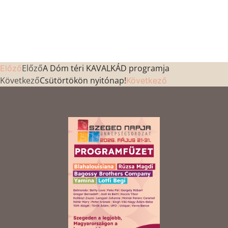
Előző
A Dóm téri KAVALKÁD programja
Előző
Következő
Csütörtökön nyitónap!
Következő