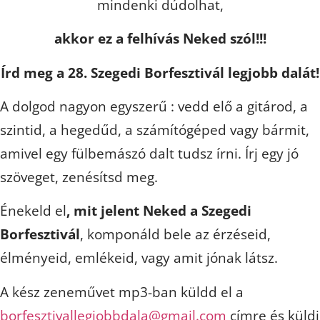
mindenki dúdolhat,
akkor ez a felhívás Neked szól!!!
Írd meg a 28. Szegedi Borfesztivál legjobb dalát!
A dolgod nagyon egyszerű : vedd elő a gitárod, a
szintid, a hegedűd, a számítógéped vagy bármit,
amivel egy fülbemászó dalt tudsz írni. Írj egy jó
szöveget, zenésítsd meg.
Énekeld el
, mit jelent Neked a Szegedi
Borfesztivál
, komponáld bele az érzéseid,
élményeid, emlékeid, vagy amit jónak látsz.
A kész zeneművet mp3-ban küldd el a
borfesztivallegjobbdala@gmail.com
címre és küldj