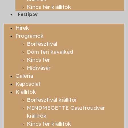
Kincs tér kiállítók
Festipay
Hírek
Programok
Borfesztivál
Dóm téri kavalkád
Kincs tér
Hídivásár
Galéria
Kapcsolat
Kiállítók
Borfesztivál kiállítói
MINDMEGETTE Gasztroudvar
kiállítók
Kincs tér kiállítók