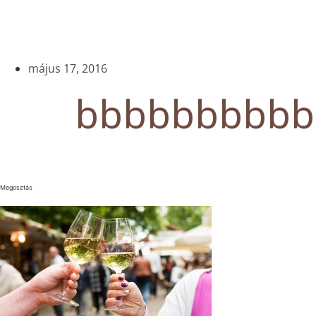
május 17, 2016
bbbbbbbbbb
Megosztás