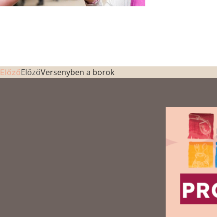
Előző
Versenyben a borok
Előző