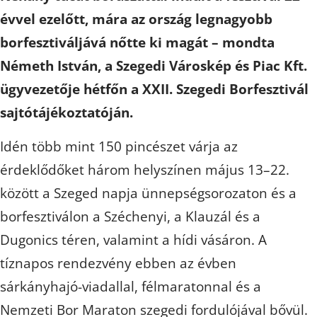
évvel ezelőtt, mára az ország legnagyobb
borfesztiváljává nőtte ki magát – mondta
Németh István, a Szegedi Városkép és Piac Kft.
ügyvezetője hétfőn a XXII. Szegedi Borfesztivál
sajtótájékoztatóján.
Idén több mint 150 pincészet várja az
érdeklődőket három helyszínen május 13–22.
között a Szeged napja ünnepségsorozaton és a
borfesztiválon a Széchenyi, a Klauzál és a
Dugonics téren, valamint a hídi vásáron. A
tíznapos rendezvény ebben az évben
sárkányhajó-viadallal, félmaratonnal és a
Nemzeti Bor Maraton szegedi fordulójával bővül.