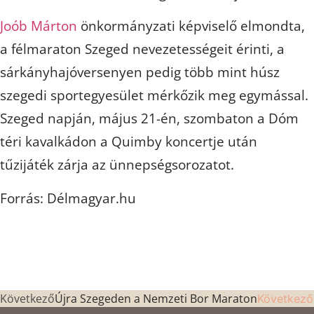
Joób Márton
önkormányzati képviselő elmondta,
a félmaraton Szeged nevezetességeit érinti, a
sárkányhajóversenyen pedig több mint húsz
szegedi sportegyesület mérkőzik meg egymással.
Szeged napján, május 21-én, szombaton a Dóm
téri kavalkádon a Quimby koncertje után
tűzijáték zárja az ünnepségsorozatot.
Forrás: Délmagyar.hu
Következő
Újra Szegeden a Nemzeti Bor Maraton
Következő