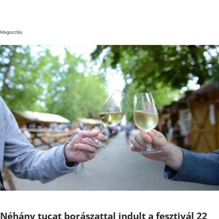
Megosztás
Néhány tucat borászattal indult a fesztivál 22