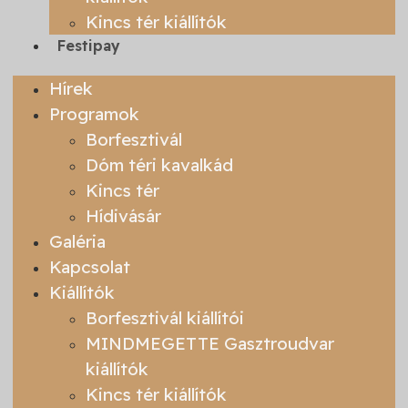
Kincs tér kiállítók
Festipay
Hírek
Programok
Borfesztivál
Dóm téri kavalkád
Kincs tér
Hídivásár
Galéria
Kapcsolat
Kiállítók
Borfesztivál kiállítói
MINDMEGETTE Gasztroudvar
kiállítók
Kincs tér kiállítók