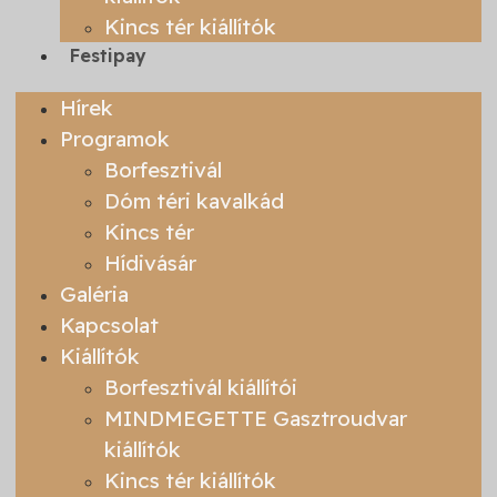
Kincs tér kiállítók
Festipay
Hírek
Programok
Borfesztivál
Dóm téri kavalkád
Kincs tér
Hídivásár
Galéria
Kapcsolat
Kiállítók
Borfesztivál kiállítói
MINDMEGETTE Gasztroudvar
kiállítók
Kincs tér kiállítók