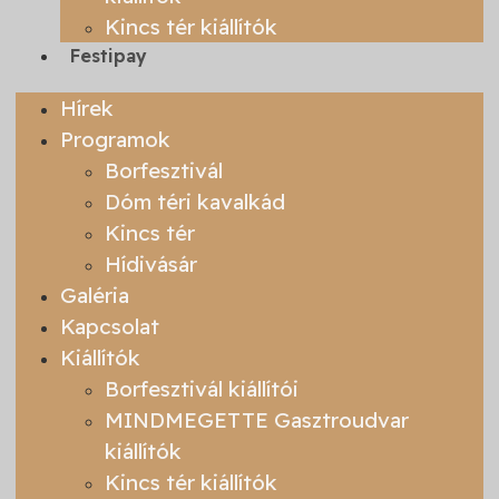
Kincs tér kiállítók
Festipay
Hírek
Programok
Borfesztivál
Dóm téri kavalkád
Kincs tér
Hídivásár
Galéria
Kapcsolat
Kiállítók
Borfesztivál kiállítói
MINDMEGETTE Gasztroudvar
kiállítók
Kincs tér kiállítók