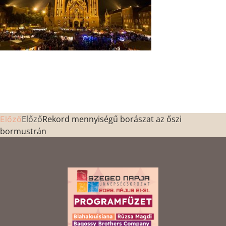
Előző
Rekord mennyiségű borászat az őszi
Előző
bormustrán