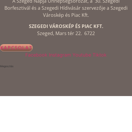
A Szeged Napja Ünnepségsorozat, a 30. Szegedi
Borfesztivál és a Szegedi Hídivásár szervezője a Szegedi
Városkép és Piac Kft.
SZEGEDI VÁROSKÉP ÉS PIAC KFT.
Szeged, Mars tér 22. 6722
KAPCSOLAT
Facebook
Instagram
Youtube
Tiktok
Megosztás