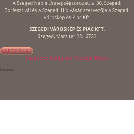
A Szeged Napja Ünnepségsorozat, a 30. Szegedi
Borfesztivál és a Szegedi Hídivásár szervezője a Szegedi
Városkép és Piac Kft.
SZEGEDI VÁROSKÉP ÉS PIAC KFT.
Szeged, Mars tér 22. 6722
KAPCSOLAT
Facebook
Instagram
Youtube
Tiktok
Megosztás