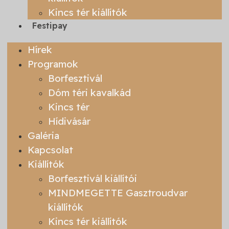
Kincs tér kiállítók
Festipay
Hírek
Programok
Borfesztivál
Dóm téri kavalkád
Kincs tér
Hídivásár
Galéria
Kapcsolat
Kiállítók
Borfesztivál kiállítói
MINDMEGETTE Gasztroudvar
kiállítók
Kincs tér kiállítók