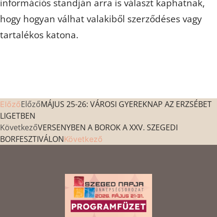
információs standján arra is választ kaphatnak,
hogy hogyan válhat valakiből szerződéses vagy
tartalékos katona.
Előző
MÁJUS 25-26: VÁROSI GYEREKNAP AZ ERZSÉBET
Előző
LIGETBEN
Következő
VERSENYBEN A BOROK A XXV. SZEGEDI
BORFESZTIVÁLON
Következő