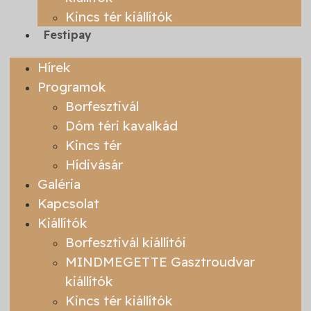
Kincs tér kiállítók
Festipay
Hírek
Programok
Borfesztivál
Dóm téri kavalkád
Kincs tér
Hídivásár
Galéria
Kapcsolat
Kiállítók
Borfesztivál kiállítói
MINDMEGETTE Gasztroudvar
kiállítók
Kincs tér kiállítók