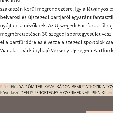
belvárosi
szakaszán kerül megrendezésre, így a látványos 
belvárosi és újszegedi partjáról egyaránt fantaszt
nyújtani a nézőknek. Az Újszegedi Partfürdőről raj
megmérettetésen 30 szegedi sportegyesület vesz 
el a partfürdőre és élvezze a szegedi sportolók csa
Viadala – Sárkányhajó Verseny Újszegedi Partfürdő
Előző
A DÓM TÉRI KAVALKÁDON BEMUTATKOZIK A TOY
Előző
Következő
IDÉN IS FERGETEGES A GYERMEKNAPI PIKNIK
Köv