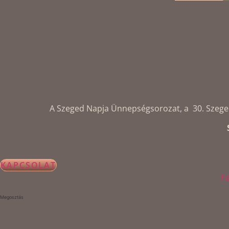
A Szeged Napja Ünnepségsorozat, a 30. Szegedi 
KAPCSOLAT
F
Megosztás