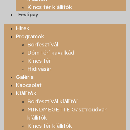
Kincs tér kiállítók
Festipay
Hírek
Programok
Borfesztivál
Dóm téri kavalkád
Kincs tér
Hídivásár
Galéria
Kapcsolat
Kiállítók
Borfesztivál kiállítói
MINDMEGETTE Gasztroudvar
kiállítók
Kincs tér kiállítók