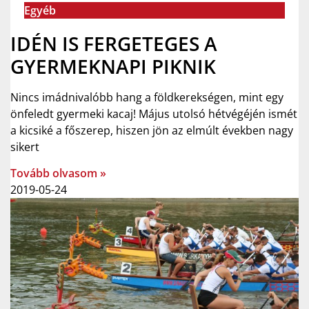
Egyéb
IDÉN IS FERGETEGES A
GYERMEKNAPI PIKNIK
Nincs imádnivalóbb hang a földkerekségen, mint egy
önfeledt gyermeki kacaj! Május utolsó hétvégéjén ismét
a kicsiké a főszerep, hiszen jön az elmúlt években nagy
sikert
Tovább olvasom »
2019-05-24