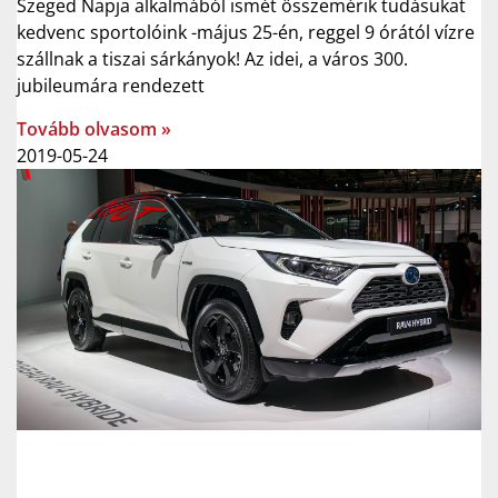
Szeged Napja alkalmából ismét összemérik tudásukat
kedvenc sportolóink -május 25-én, reggel 9 órától vízre
szállnak a tiszai sárkányok! Az idei, a város 300.
jubileumára rendezett
Tovább olvasom »
2019-05-24