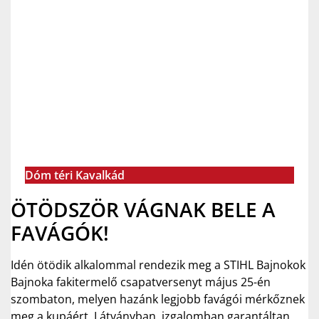
Dóm téri Kavalkád
ÖTÖDSZÖR VÁGNAK BELE A
FAVÁGÓK!
Idén ötödik alkalommal rendezik meg a STIHL Bajnokok
Bajnoka fakitermelő csapatversenyt május 25-én
szombaton, melyen hazánk legjobb favágói mérkőznek
meg a kupáért. Látványban, izgalomban garantáltan