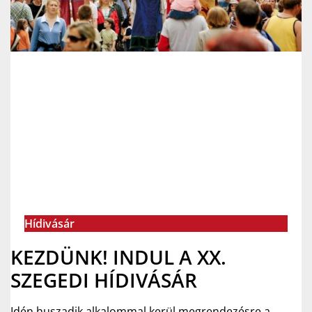
Hídivásár
KEZDÜNK! INDUL A XX.
SZEGEDI HÍDIVÁSÁR
Idén huszadik alkalommal kerül megrendezésre a