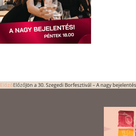
Előző
Jön a 30. Szegedi Borfesztivál – A nagy bejelenté
Előző