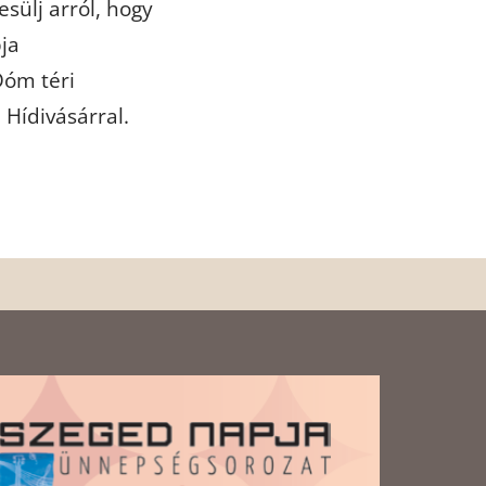
esülj arról, hogy
ja
Dóm téri
 Hídivásárral.