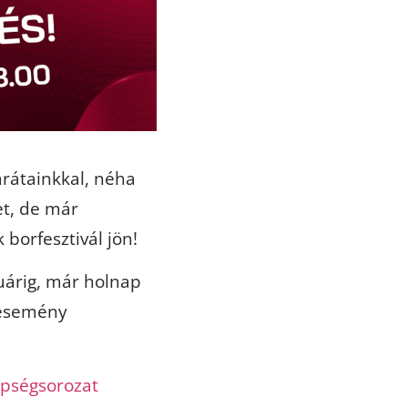
rátainkkal, néha
et, de már
borfesztivál jön!
uárig, már holnap
 esemény
epségsorozat