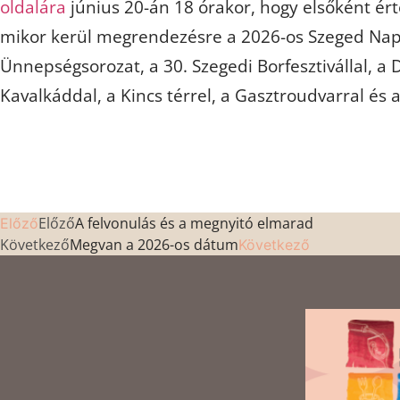
oldalára
június 20-án 18 órakor, hogy elsőként ért
mikor kerül megrendezésre a 2026-os Szeged Nap
Ünnepségsorozat, a 30. Szegedi Borfesztivállal, a 
Kavalkáddal, a Kincs térrel, a Gasztroudvarral és a
Előző
A felvonulás és a megnyitó elmarad
Előző
Következő
Megvan a 2026-os dátum
Következő