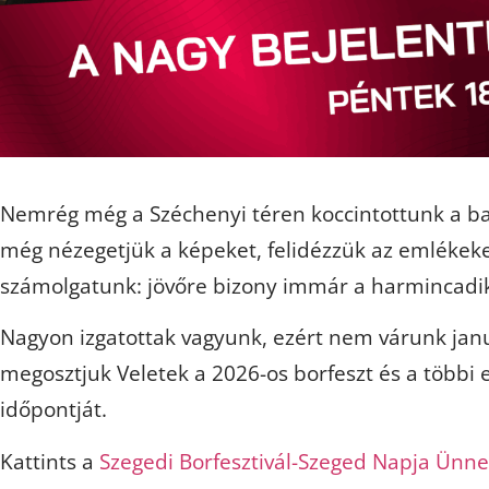
Nemrég még a Széchenyi téren koccintottunk a ba
még nézegetjük a képeket, felidézzük az emlékek
számolgatunk: jövőre bizony immár a harmincadik 
Nagyon izgatottak vagyunk, ezért nem várunk jan
megosztjuk Veletek a 2026-os borfeszt és a többi
időpontját.
Kattints a
Szegedi Borfesztivál-Szeged Napja Ünn