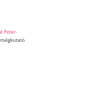
é Péter-
tségkutató