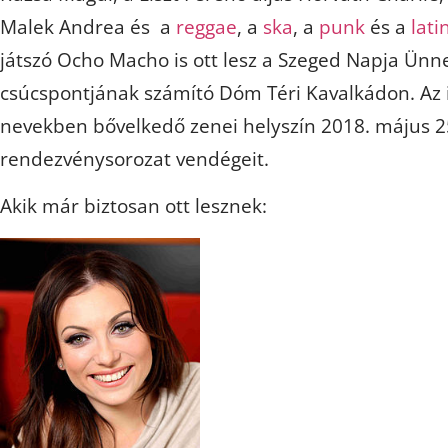
Malek Andrea és a
reggae
, a
ska
, a
punk
és a
lati
játszó Ocho Macho is ott lesz a Szeged Napja Ün
csúcspontjának számító Dóm Téri Kavalkádon. Az
nevekben bővelkedő zenei helyszín 2018. május 25
rendezvénysorozat vendégeit.
Akik már biztosan ott lesznek: