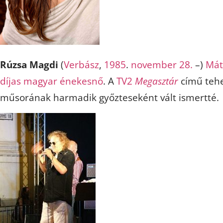
Rúzsa Magdi
(
Verbász
,
1985
.
november 28.
–)
Mát
díjas
magyar
énekesnő
. A
TV2
Megasztár
című tehe
műsorának harmadik győzteseként vált ismertté.