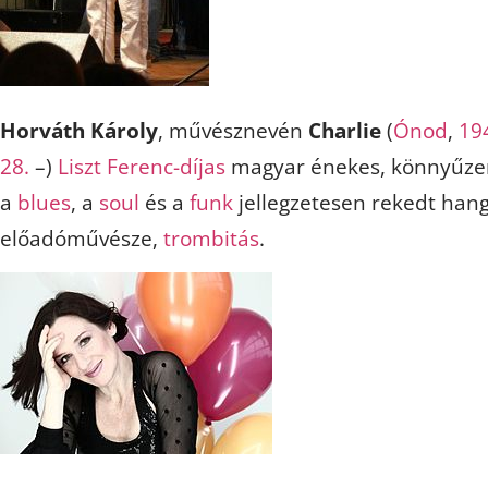
Horváth Károly
, művésznevén
Charlie
(
Ónod
,
19
28.
–)
Liszt Ferenc-díjas
magyar énekes, könnyűze
a
blues
, a
soul
és a
funk
jellegzetesen rekedt han
előadóművésze,
trombitás
.