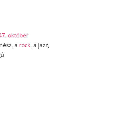
47
.
október
nész, a
rock
, a jazz,
gú