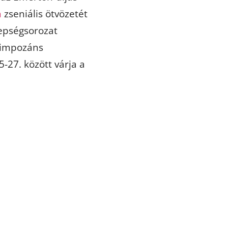
n
zseniális ötvözetét
nepségsorozat
 impozáns
-27. között várja a