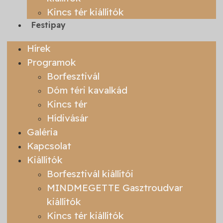
Kincs tér kiállítók
Festipay
Hírek
Programok
Borfesztivál
Dóm téri kavalkád
Kincs tér
Hídivásár
Galéria
Kapcsolat
Kiállítók
Borfesztivál kiállítói
MINDMEGETTE Gasztroudvar
kiállítók
Kincs tér kiállítók