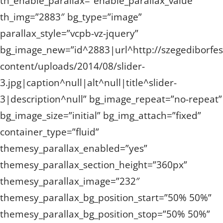
th_enable_parallax=”enable_parallax_value”
th_img=”2883″ bg_type=”image”
parallax_style=”vcpb-vz-jquery”
bg_image_new=”id^2883|url^http://szegediborfes
content/uploads/2014/08/slider-
3.jpg|caption^null|alt^null|title^slider-
3|description^null” bg_image_repeat=”no-repeat”
bg_image_size=”initial” bg_img_attach=”fixed”
container_type=”fluid”
themesy_parallax_enabled=”yes”
themesy_parallax_section_height=”360px”
themesy_parallax_image=”232″
themesy_parallax_bg_position_start=”50% 50%”
themesy_parallax_bg_position_stop=”50% 50%”