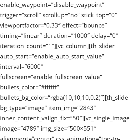
enable_waypoint=”disable_waypoint”
trigger=”scroll” scrollup=”no” stick_top=”0″
viewportfactor=”0.33″ effect=”bounce”
timing=”linear” duration=”1000″ delay=”0″
iteration_count=”1″][vc_column][th_slider
auto_start=”enable_auto_start_value”
interval=”6000″
fullscreen=”enable_fullscreen_value”
bullets_color=”#ffffff”
bullets_bg_color=”rgba(10,10,10,0.2)”][th_slide
bg_type=”image” item_img=”2843″
inner_content_valign_fix=”50″][vc_single_image
image=”4789″ img_size=”500×551″
alignment=”center” css_animation=”top-to-