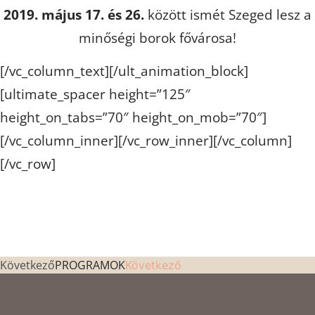
2019. május 17. és 26.
között ismét Szeged lesz a
minőségi borok fővárosa!
[/vc_column_text][/ult_animation_block]
[ultimate_spacer height=”125″
height_on_tabs=”70″ height_on_mob=”70″]
[/vc_column_inner][/vc_row_inner][/vc_column]
[/vc_row]
Következő
PROGRAMOK
Következő