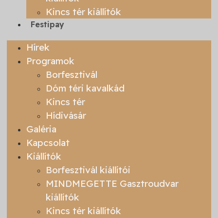
Kincs tér kiállítók
Festipay
Hírek
Programok
Borfesztivál
Dóm téri kavalkád
Kincs tér
Hídivásár
Galéria
Kapcsolat
Kiállítók
Borfesztivál kiállítói
MINDMEGETTE Gasztroudvar
kiállítók
Kincs tér kiállítók