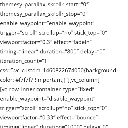
themesy_parallax_skrollr_start=”0″
themesy_parallax_skrollr_stop=”0″
enable_waypoint=”enable_waypoint”
trigger=”scroll” scrollup=”no” stick_top=”0″
viewportfactor=”0.3″ effect=”fadeIn”
timing=”linear” duration=”800″ delay=”0″
iteration_count=”1″
css=”.vc_custom_1460822674050{background-
color: #f7f7f7 !important;}”][vc_column]
[vc_row_inner container_type=”fixed”
enable_waypoint=”disable_waypoint”
trigger=”scroll” scrollup=”no” stick_top=”0″
viewportfactor=”0.33″ effect=”bounce”
timing=”linear” duration=”1000″ delay=”0″