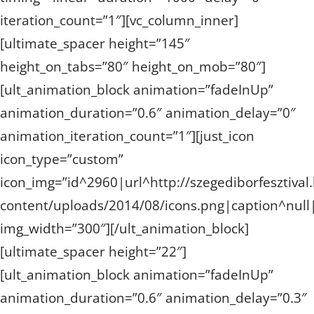
iteration_count=”1″][vc_column_inner]
[ultimate_spacer height=”145″
height_on_tabs=”80″ height_on_mob=”80″]
[ult_animation_block animation=”fadeInUp”
animation_duration=”0.6″ animation_delay=”0″
animation_iteration_count=”1″][just_icon
icon_type=”custom”
icon_img=”id^2960|url^http://szegediborfesztival
content/uploads/2014/08/icons.png|caption^null|a
img_width=”300″][/ult_animation_block]
[ultimate_spacer height=”22″]
[ult_animation_block animation=”fadeInUp”
animation_duration=”0.6″ animation_delay=”0.3″