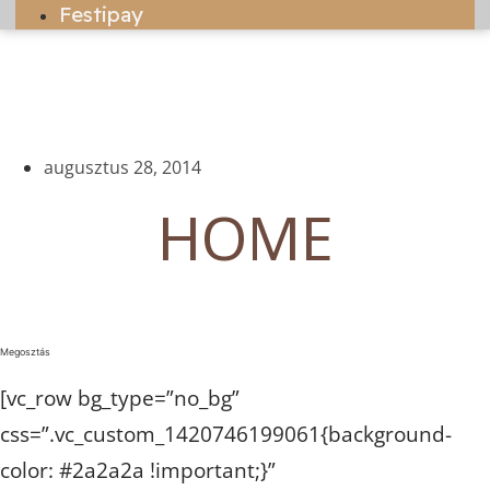
Festipay
augusztus 28, 2014
HOME
Megosztás
[vc_row bg_type=”no_bg”
css=”.vc_custom_1420746199061{background-
color: #2a2a2a !important;}”