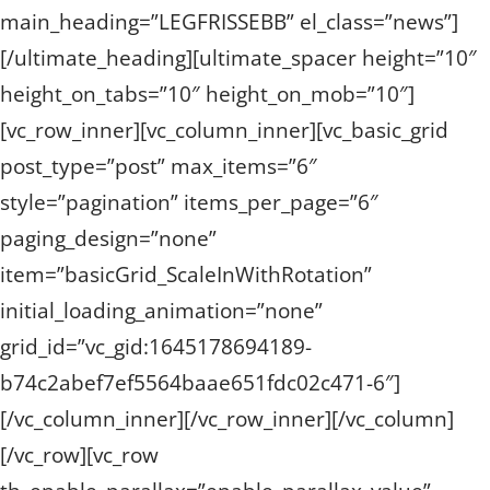
main_heading=”LEGFRISSEBB” el_class=”news”]
[/ultimate_heading][ultimate_spacer height=”10″
height_on_tabs=”10″ height_on_mob=”10″]
[vc_row_inner][vc_column_inner][vc_basic_grid
post_type=”post” max_items=”6″
style=”pagination” items_per_page=”6″
paging_design=”none”
item=”basicGrid_ScaleInWithRotation”
initial_loading_animation=”none”
grid_id=”vc_gid:1645178694189-
b74c2abef7ef5564baae651fdc02c471-6″]
[/vc_column_inner][/vc_row_inner][/vc_column]
[/vc_row][vc_row