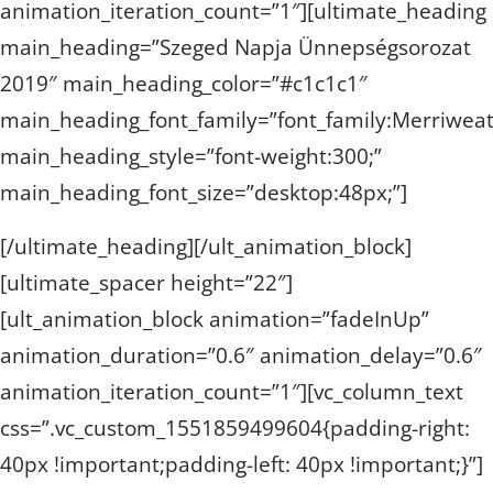
animation_iteration_count=”1″][ultimate_heading
main_heading=”Szeged Napja Ünnepségsorozat
2019″ main_heading_color=”#c1c1c1″
main_heading_font_family=”font_family:Merriweat
main_heading_style=”font-weight:300;”
main_heading_font_size=”desktop:48px;”]
[/ultimate_heading][/ult_animation_block]
[ultimate_spacer height=”22″]
[ult_animation_block animation=”fadeInUp”
animation_duration=”0.6″ animation_delay=”0.6″
animation_iteration_count=”1″][vc_column_text
css=”.vc_custom_1551859499604{padding-right:
40px !important;padding-left: 40px !important;}”]