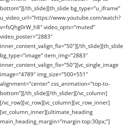
bottom”][/th_slide][th_slide bg_type=”u_iframe”
u_video_url=”https://www.youtube.com/watch?
v=fsQhg0rW_h8″ video_opts=”muted”
video_poster=”2883″
inner_content_valign_fix=”50″][/th_slide][th_slide
bg_type=”image” item_img=”2883″
inner_content_valign_fix=”50″][vc_single_image
image=”4789″ img_size=”500×551″
alignment=”center” css_animation=”top-to-
bottom”][/th_slide][/th_slider][/vc_column]
[/vc_row][vc_row][vc_column][vc_row_inner]
[vc_column_inner][ultimate_heading
main_heading_margin=”margin-top:30px;”]