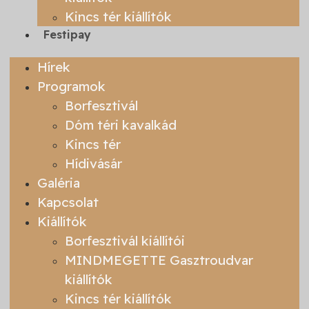
Kincs tér kiállítók
Festipay
Hírek
Programok
Borfesztivál
Dóm téri kavalkád
Kincs tér
Hídivásár
Galéria
Kapcsolat
Kiállítók
Borfesztivál kiállítói
MINDMEGETTE Gasztroudvar
kiállítók
Kincs tér kiállítók