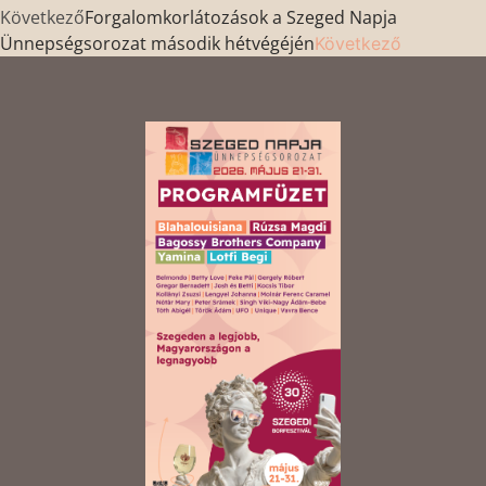
Következő
Forgalomkorlátozások a Szeged Napja
Ünnepségsorozat második hétvégéjén
Következő