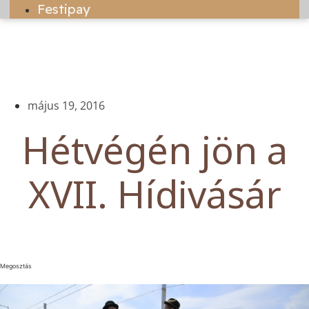
Festipay
május 19, 2016
Hétvégén jön a
XVII. Hídivásár
Megosztás