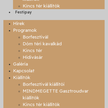
Kincs tér kiállítók
Festipay
Hírek
Programok
Borfesztivál
Dóm téri kavalkád
Kincs tér
Hídivásár
Galéria
Kapcsolat
Kiállítók
Borfesztivál kiállítói
MINDMEGETTE Gasztroudvar
kiállítók
Kincs tér kiállítók