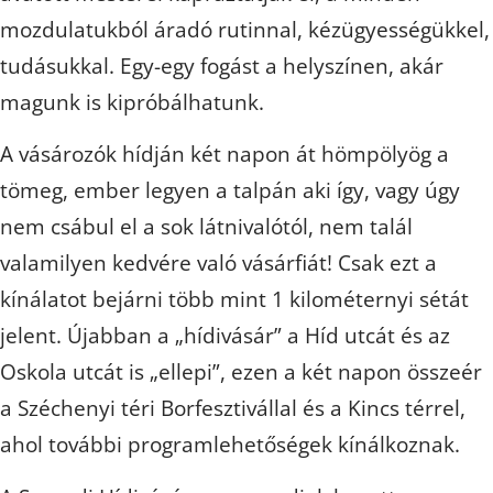
mozdulatukból áradó rutinnal, kézügyességükkel,
tudásukkal. Egy-egy fogást a helyszínen, akár
magunk is kipróbálhatunk.
A vásározók hídján két napon át hömpölyög a
tömeg, ember legyen a talpán aki így, vagy úgy
nem csábul el a sok látnivalótól, nem talál
valamilyen kedvére való vásárfiát! Csak ezt a
kínálatot bejárni több mint 1 kilométernyi sétát
jelent. Újabban a „hídivásár” a Híd utcát és az
Oskola utcát is „ellepi”, ezen a két napon összeér
a Széchenyi téri Borfesztivállal és a Kincs térrel,
ahol további programlehetőségek kínálkoznak.