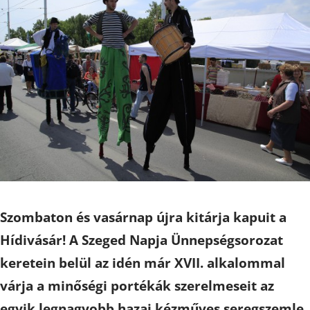
Szombaton és vasárnap újra kitárja kapuit a
Hídivásár! A Szeged Napja Ünnepségsorozat
keretein belül az idén már XVII. alkalommal
várja a minőségi portékák szerelmeseit az
egyik legnagyobb hazai kézműves seregszemle