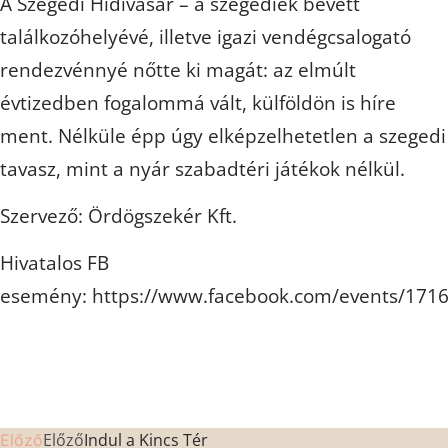
A Szegedi Hídivásár – a szegediek bevett
találkozóhelyévé, illetve igazi vendégcsalogató
rendezvénnyé nőtte ki magát: az elmúlt
évtizedben fogalommá vált, külföldön is híre
ment. Nélküle épp úgy elképzelhetetlen a szegedi
tavasz, mint a nyár szabadtéri játékok nélkül.
Szervező: Ördögszekér Kft.
Hivatalos FB
esemény: https://www.facebook.com/events/171
Előző
Indul a Kincs Tér
Előző