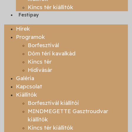
Kincs tér kiállítók
Festipay
Hírek
Programok
Borfesztivál
Dóm téri kavalkád
Kincs tér
Hídivásár
Galéria
Kapcsolat
Kiállítók
Borfesztivál kiállítói
MINDMEGETTE Gasztroudvar
kiállítók
Kincs tér kiállítók