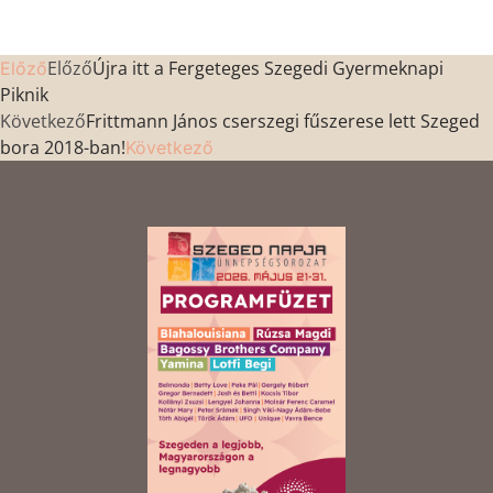
Előző
Újra itt a Fergeteges Szegedi Gyermeknapi
Előző
Piknik
Következő
Frittmann János cserszegi fűszerese lett Szeged
bora 2018-ban!
Következő