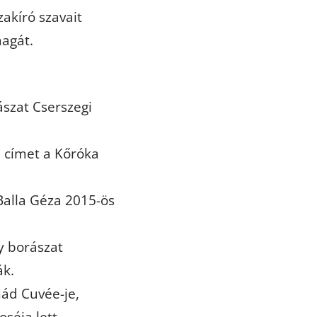
zakíró szavait
magát.
szat Cserszegi
a címet a Kőróka
Balla Géza 2015-ös
gy borászat
ák.
nád Cuvée-je,