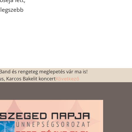
séja lett,
 legszebb
 Band és rengeteg meglepetés vár ma is!
us, Karcos Bakelit koncert
Következő