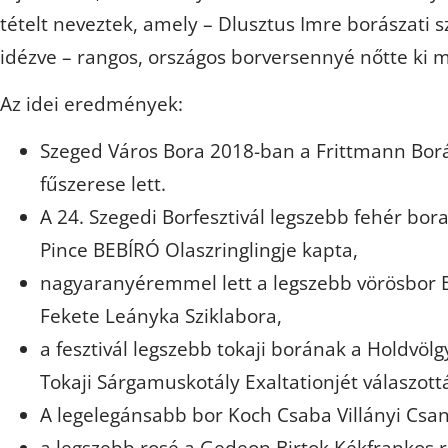
tételt neveztek, amely – Dlusztus Imre borászati s
idézve – rangos, országos borversennyé nőtte ki 
Az idei eredmények:
Szeged Város Bora 2018-ban a Frittmann Borá
fűszerese lett.
A 24. Szegedi Borfesztivál legszebb fehér bor
Pince BEBÍRÓ Olaszringlingje kapta,
nagyaranyéremmel lett a legszebb vörösbor 
Fekete Leányka Sziklabora,
a fesztivál legszebb tokaji borának a Holdvöl
Tokaji Sárgamuskotály Exaltationjét válaszott
A legelegánsabb bor Koch Csaba Villányi Csa