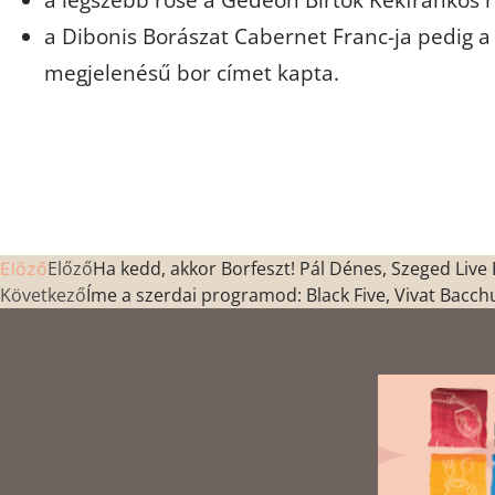
a legszebb rosé a Gedeon Birtok Kékfrankos ro
a Dibonis Borászat Cabernet Franc-ja pedig a
megjelenésű bor címet kapta.
Előző
Ha kedd, akkor Borfeszt! Pál Dénes, Szeged Live
Előző
Következő
Íme a szerdai programod: Black Five, Vivat Bacch