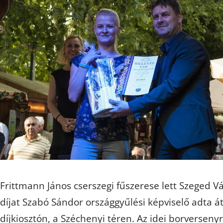
Frittmann János cserszegi fűszerese lett Szeged Vá
díjat Szabó Sándor országgyűlési képviselő adta á
díjkiosztón, a Széchenyi téren. Az idei borversen