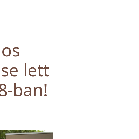
nos
se lett
8-ban!