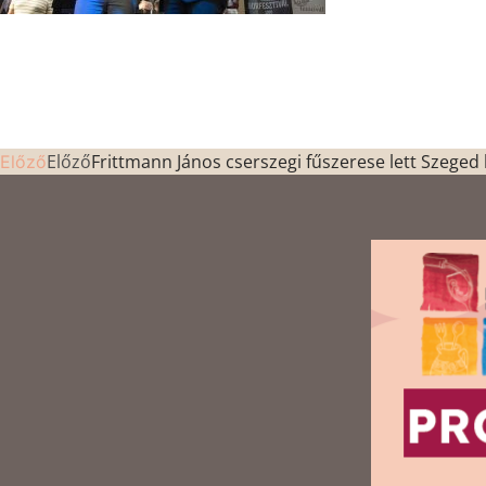
Előző
Frittmann János cserszegi fűszerese lett Szeged
Előző