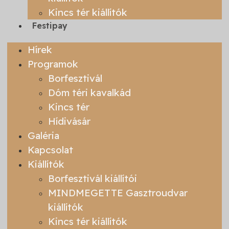
Kincs tér kiállítók
Festipay
Hírek
Programok
Borfesztivál
Dóm téri kavalkád
Kincs tér
Hídivásár
Galéria
Kapcsolat
Kiállítók
Borfesztivál kiállítói
MINDMEGETTE Gasztroudvar
kiállítók
Kincs tér kiállítók