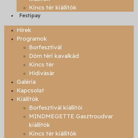
Kincs tér kiállítók
Festipay
Hírek
Programok
Borfesztivál
Dóm téri kavalkád
Kincs tér
Hídivásár
Galéria
Kapcsolat
Kiállítók
Borfesztivál kiállítói
MINDMEGETTE Gasztroudvar
kiállítók
Kincs tér kiállítók