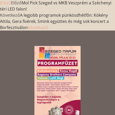
Előző
Mol Pick Szeged vs MKB Veszprém a Széchenyi
Előző
téri LED falon!
Következő
A legjobb programok pünkösdhétfőn: Kökény
Attila, Gera fivérek, Smink együttes és még sok koncert a
Borfesztiválon
Következő