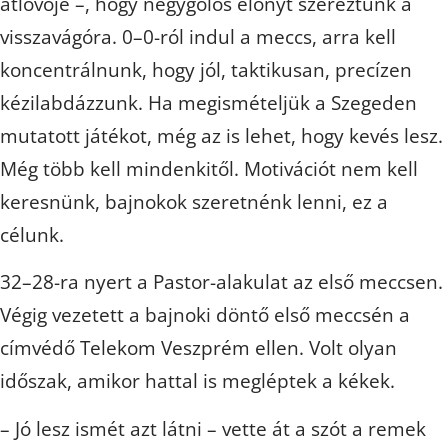
átlövője –, hogy négygólos előnyt szereztünk a
visszavágóra. 0–0-ról indul a meccs, arra kell
koncentrálnunk, hogy jól, taktikusan, precízen
kézilabdázzunk. Ha megismételjük a Szegeden
mutatott játékot, még az is lehet, hogy kevés lesz.
Még több kell mindenkitől. Motivációt nem kell
keresnünk, bajnokok szeretnénk lenni, ez a
célunk.
32–28-ra nyert a Pastor-alakulat az első meccsen.
Végig vezetett a bajnoki döntő első meccsén a
címvédő Telekom Veszprém ellen. Volt olyan
időszak, amikor hattal is megléptek a kékek.
– Jó lesz ismét azt látni – vette át a szót a remek