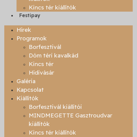
Kincs tér kiállítók
Festipay
Hírek
Programok
Borfesztivál
Dóm téri kavalkád
Kincs tér
Hídivásár
Galéria
Kapcsolat
Kiállítók
Borfesztivál kiállítói
MINDMEGETTE Gasztroudvar
kiállítók
Kincs tér kiállítók