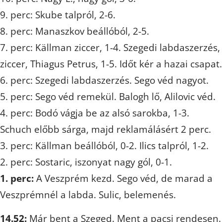
9. perc: Skube talpról, 2-6.
8. perc: Manaszkov beállóból, 2-5.
7. perc: Källman ziccer, 1-4. Szegedi labdaszerzés,
ziccer, Thiagus Petrus, 1-5. Időt kér a hazai csapat.
6. perc: Szegedi labdaszerzés. Sego véd nagyot.
5. perc: Sego véd remekül. Balogh lő, Alilovic véd.
4. perc: Bodó vágja be az alsó sarokba, 1-3.
Schuch előbb sárga, majd reklamálásért 2 perc.
3. perc: Källman beállóból, 0-2. Ilics talpról, 1-2.
2. perc: Sostaric, iszonyat nagy gól, 0-1.
1. perc:
A Veszprém kezd. Sego véd, de marad a
Veszprémnél a labda. Sulic, belemenés.
14.52:
Már bent a Szeged. Ment a pacsi rendesen.