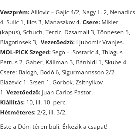
Veszprém:
Alilovic – Gajic 4/2, Nagy L. 2, Nenadics
4, Sulic 1, Ilics 3, Manaszkov 4.
Csere:
Mikler
(kapus), Schuch, Terzic, Dzsamali 3, Tönnesen 5,
Blagotinsek 3,
Vezetőedző:
Ljubomir Vranjes.
MOL-PICK Szeged:
Sego – Sostaric 4, Thiagus
Petrus 2, Gaber, Källman 3, Bánhidi 1, Skube 4.
Csere: Balogh, Bodó 6, Sigurmannsson 2/2,
Blazevic 1, Srsen 1, Gorbok, Zsitnyikov
1,
Vezetőedző:
Juan Carlos Pastor.
Kiállítás:
10, ill. 10 perc.
Hétméteres:
2/2, ill. 3/2.
Este a Dóm téren buli. Érkezik a csapat!