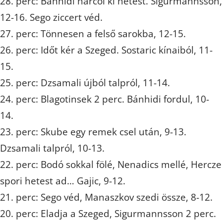
28. perc: Bánhidi harcol ki hetest. Sigurmannsson,
12-16. Sego ziccert véd.
27. perc: Tönnesen a felső sarokba, 12-15.
26. perc: Időt kér a Szeged. Sostaric kínaiból, 11-
15.
25. perc: Dzsamali újból talpról, 11-14.
24. perc: Blagotinsek 2 perc. Bánhidi fordul, 10-
14.
23. perc: Skube egy remek csel után, 9-13.
Dzsamali talpról, 10-13.
22. perc: Bodó sokkal fölé, Nenadics mellé, Hercze
spori hetest ad… Gajic, 9-12.
21. perc: Sego véd, Manaszkov szedi össze, 8-12.
20. perc: Eladja a Szeged, Sigurmannsson 2 perc.