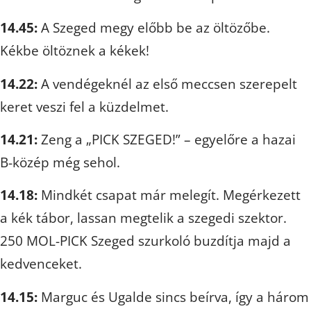
14.45:
A Szeged megy előbb be az öltözőbe.
Kékbe öltöznek a kékek!
14.22:
A vendégeknél az első meccsen szerepelt
keret veszi fel a küzdelmet.
14.21:
Zeng a „PICK SZEGED!” – egyelőre a hazai
B-közép még sehol.
14.18:
Mindkét csapat már melegít. Megérkezett
a kék tábor, lassan megtelik a szegedi szektor.
250 MOL-PICK Szeged szurkoló buzdítja majd a
kedvenceket.
14.15:
Marguc és Ugalde sincs beírva, így a három