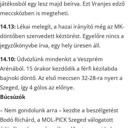
játékosból egy lesz majd beírva. Ezt Vranjes edző
meccsközben is megteheti.
14.13:
Lékai melegít, a hazai irányító még az MK-
döntőben szenvedett kéztörést. Egyelőre nincs a
jegyzőkönyvbe írva, egy hely üresen áll.
14.10:
Üdvözlünk mindenkit a Veszprém
Arénából. 15 órakor kezdődik a férfi kézilabda
bajnoki döntő. Az első meccsen 32-28-ra nyert a
Szeged, így 4 gólos az előnye.
Búcsúzók
– Nem gondolunk arra – kezdte a beszélgetést
Bodó Richárd, a MOL-PICK Szeged válogatott