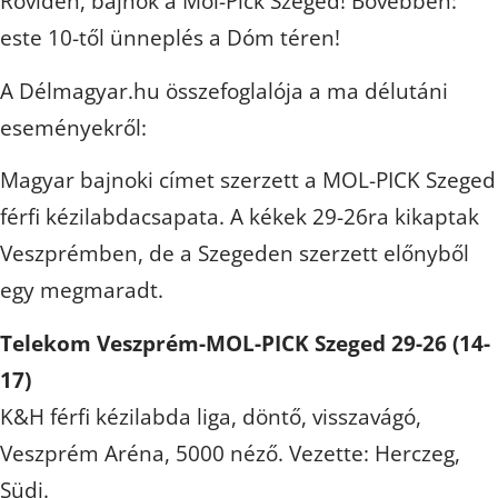
Röviden, bajnok a Mol-Pick Szeged! Bővebben:
este 10-től ünneplés a Dóm téren!
A Délmagyar.hu összefoglalója a ma délutáni
eseményekről:
Magyar bajnoki címet szerzett a MOL-PICK Szeged
férfi kézilabdacsapata. A kékek 29-26ra kikaptak
Veszprémben, de a Szegeden szerzett előnyből
egy megmaradt.
Telekom Veszprém-MOL-PICK Szeged 29-26 (14-
17)
K&H férfi kézilabda liga, döntő, visszavágó,
Veszprém Aréna, 5000 néző. Vezette: Herczeg,
Südi.