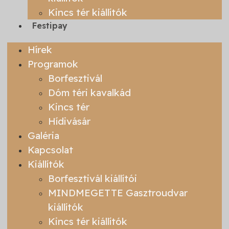
Kincs tér kiállítók
Festipay
Hírek
Programok
Borfesztivál
Dóm téri kavalkád
Kincs tér
Hídivásár
Galéria
Kapcsolat
Kiállítók
Borfesztivál kiállítói
MINDMEGETTE Gasztroudvar
kiállítók
Kincs tér kiállítók