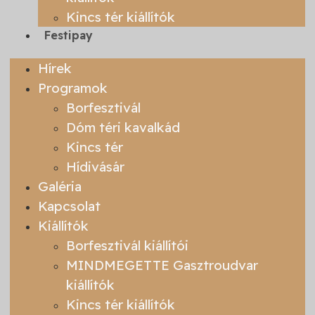
Kincs tér kiállítók
Festipay
Hírek
Programok
Borfesztivál
Dóm téri kavalkád
Kincs tér
Hídivásár
Galéria
Kapcsolat
Kiállítók
Borfesztivál kiállítói
MINDMEGETTE Gasztroudvar
kiállítók
Kincs tér kiállítók