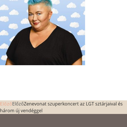
Előző
Zenevonat szuperkoncert az LGT sztárjaival és
Előző
három új vendéggel