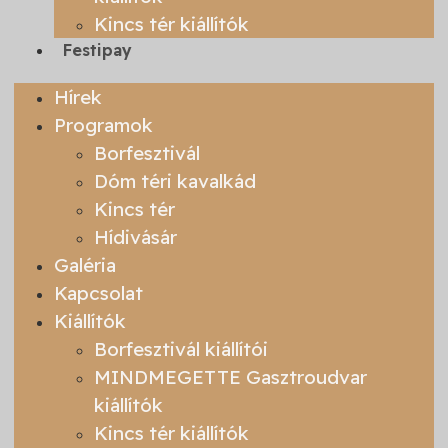
Kincs tér kiállítók
Festipay
Hírek
Programok
Borfesztivál
Dóm téri kavalkád
Kincs tér
Hídivásár
Galéria
Kapcsolat
Kiállítók
Borfesztivál kiállítói
MINDMEGETTE Gasztroudvar
kiállítók
Kincs tér kiállítók