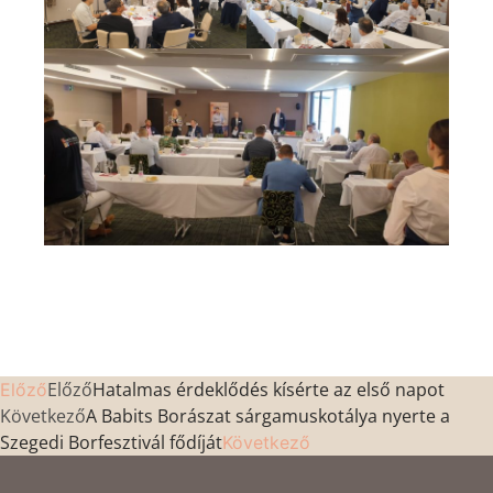
Előző
Hatalmas érdeklődés kísérte az első napot
Előző
Következő
A Babits Borászat sárgamuskotálya nyerte a
Szegedi Borfesztivál fődíját
Következő