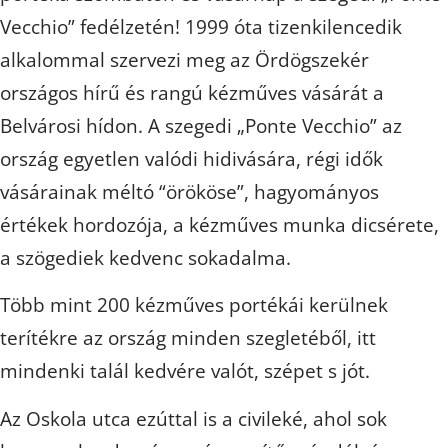
Vecchio” fedélzetén! 1999 óta tizenkilencedik
alkalommal szervezi meg az Ördögszekér
országos hírű és rangú kézműves vásárát a
Belvárosi hídon. A szegedi „Ponte Vecchio” az
ország egyetlen valódi hidivására, régi idők
vásárainak méltó “örököse”, hagyományos
értékek hordozója, a kézműves munka dicsérete,
a szögediek kedvenc sokadalma.
Több mint 200 kézműves portékái kerülnek
terítékre az ország minden szegletéből, itt
mindenki talál kedvére valót, szépet s jót.
Az Oskola utca ezúttal is a civileké, ahol sok