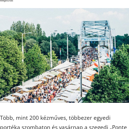
Megosztás
Több, mint 200 kézműves, többezer egyedi
portéka szombaton és vasárnap a szegedi „Ponte