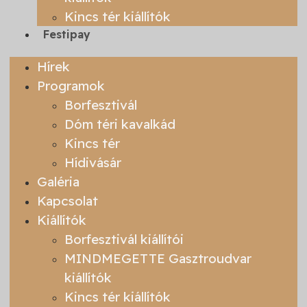
Kincs tér kiállítók
Festipay
Hírek
Programok
Borfesztivál
Dóm téri kavalkád
Kincs tér
Hídivásár
Galéria
Kapcsolat
Kiállítók
Borfesztivál kiállítói
MINDMEGETTE Gasztroudvar
kiállítók
Kincs tér kiállítók