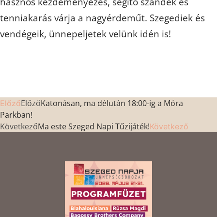
hasznos kezdeményezés, segítő szándék és
tenniakarás várja a nagyérdeműt. Szegediek és
vendégeik, ünnepeljetek velünk idén is!
Előző
Katonásan, ma délután 18:00-ig a Móra
Előző
Parkban!
Következő
Ma este Szeged Napi Tűzijáték!
Következő