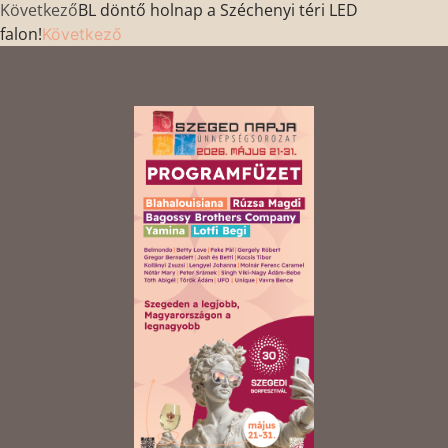
Következő
BL döntő holnap a Széchenyi téri LED
falon!
Következő