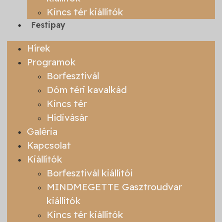
Kincs tér kiállítók
Festipay
Hírek
Programok
Borfesztivál
Dóm téri kavalkád
Kincs tér
Hídivásár
Galéria
Kapcsolat
Kiállítók
Borfesztivál kiállítói
MINDMEGETTE Gasztroudvar
kiállítók
Kincs tér kiállítók