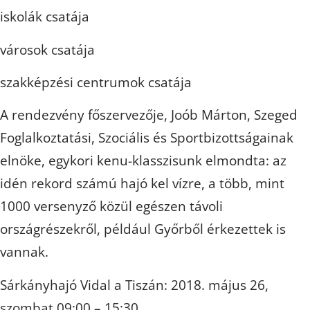
iskolák csatája
városok csatája
szakképzési centrumok csatája
A rendezvény főszervezője, Joób Márton, Szeged
Foglalkoztatási, Szociális és Sportbizottságainak
elnöke, egykori kenu-klasszisunk elmondta: az
idén rekord számú hajó kel vízre, a több, mint
1000 versenyző közül egészen távoli
országrészekről, például Győrből érkezettek is
vannak.
Sárkányhajó Vidal a Tiszán: 2018. május 26,
szombat 09:00 – 15:30