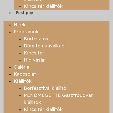
Kincs tér kiállítók
Festipay
Hírek
Programok
Borfesztivál
Dóm téri kavalkád
Kincs tér
Hídivásár
Galéria
Kapcsolat
Kiállítók
Borfesztivál kiállítói
MINDMEGETTE Gasztroudvar
kiállítók
Kincs tér kiállítók