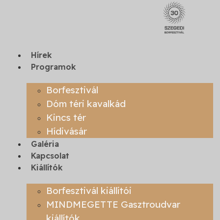
Ugrás
a
tartalomhoz
Hírek
Programok
Borfesztivál
Dóm téri kavalkád
Kincs tér
Hídivásár
Galéria
Kapcsolat
Kiállítók
Borfesztivál kiállítói
MINDMEGETTE Gasztroudvar
kiállítók