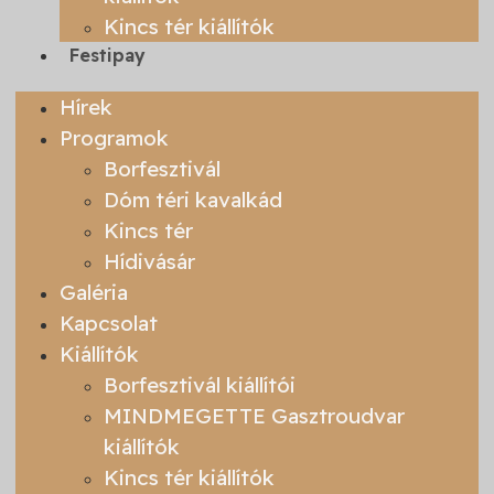
Kincs tér kiállítók
Festipay
Hírek
Programok
Borfesztivál
Dóm téri kavalkád
Kincs tér
Hídivásár
Galéria
Kapcsolat
Kiállítók
Borfesztivál kiállítói
MINDMEGETTE Gasztroudvar
kiállítók
Kincs tér kiállítók