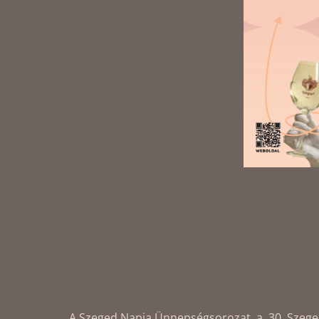
A Szeged Napja Ünnepségsorozat, a 30. Szegedi 