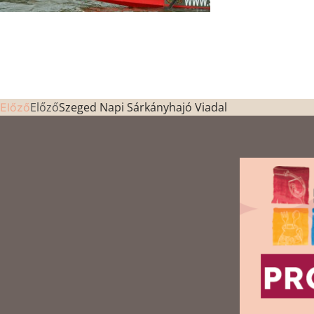
Előző
Szeged Napi Sárkányhajó Viadal
Előző