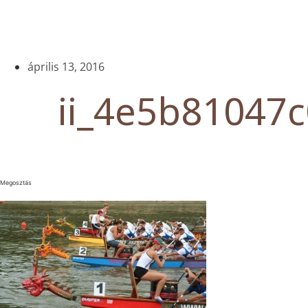
április 13, 2016
ii_4e5b81047
Megosztás