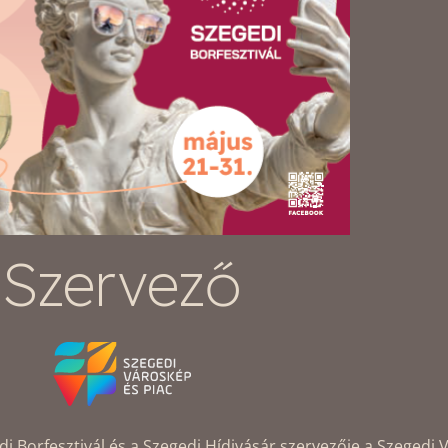
Szervező
Borfesztivál és a Szegedi Hídivásár szervezője a Szegedi V