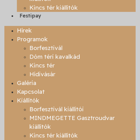
Kincs tér kiállítók
Festipay
Hírek
Programok
Borfesztivál
Dóm téri kavalkád
Kincs tér
Hídivásár
Galéria
Kapcsolat
Kiállítók
Borfesztivál kiállítói
MINDMEGETTE Gasztroudvar
kiállítók
Kincs tér kiállítók