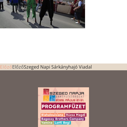
Előző
Szeged Napi Sárkányhajó Viadal
Előző