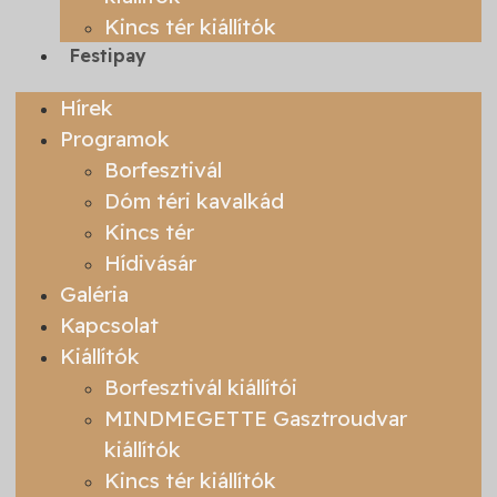
Kincs tér kiállítók
Festipay
Hírek
Programok
Borfesztivál
Dóm téri kavalkád
Kincs tér
Hídivásár
Galéria
Kapcsolat
Kiállítók
Borfesztivál kiállítói
MINDMEGETTE Gasztroudvar
kiállítók
Kincs tér kiállítók