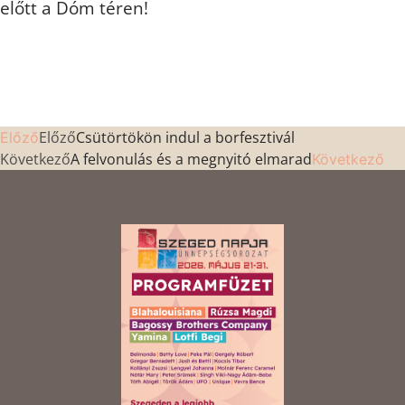
előtt a Dóm téren!
Előző
Csütörtökön indul a borfesztivál
Előző
Következő
A felvonulás és a megnyitó elmarad
Következő