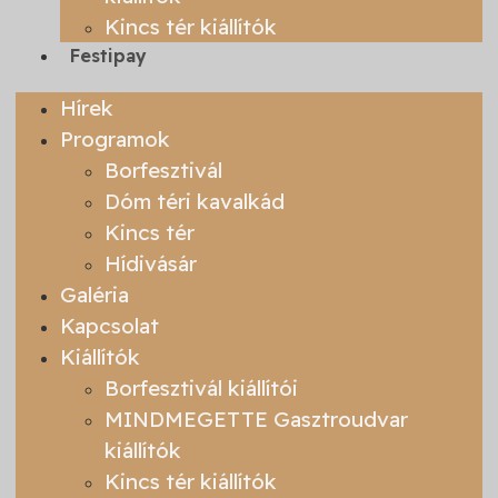
Kincs tér kiállítók
Festipay
Hírek
Programok
Borfesztivál
Dóm téri kavalkád
Kincs tér
Hídivásár
Galéria
Kapcsolat
Kiállítók
Borfesztivál kiállítói
MINDMEGETTE Gasztroudvar
kiállítók
Kincs tér kiállítók