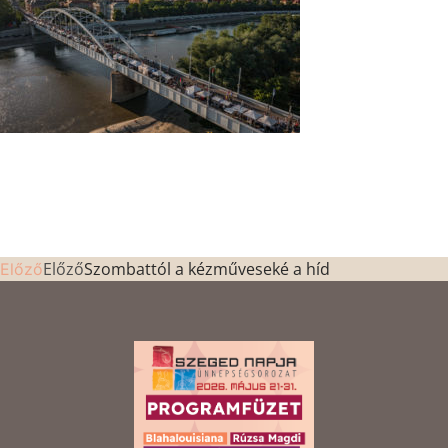
Előző
Szombattól a kézműveseké a híd
Előző