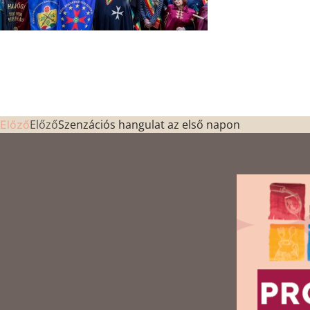
Előző
Szenzációs hangulat az első napon
Előző