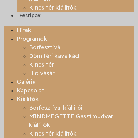
Kincs tér kiállítók
Festipay
Hírek
Programok
Borfesztivál
Dóm téri kavalkád
Kincs tér
Hídivásár
Galéria
Kapcsolat
Kiállítók
Borfesztivál kiállítói
MINDMEGETTE Gasztroudvar
kiállítók
Kincs tér kiállítók