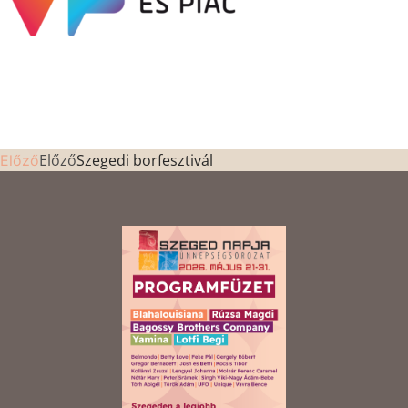
Előző
Szegedi borfesztivál
Előző